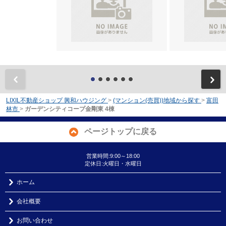
前
LIXIL不動産ショップ 興和ハウジング
>
(マンション(売買))地域から探す
>
富田
林市
>
ガーデンシティコープ金剛東 4棟
ページトップに戻る
営業時間:9:00～18:00
定休日:火曜日・水曜日
ホーム
会社概要
お問い合わせ