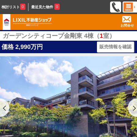
0
0
検討リスト
最近見た物件
お問合せ
ガーデンシティコープ金剛東 4棟（
1
室）
価格
2,990万円
販売情報を確認