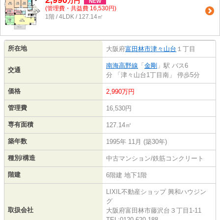
2,990
万
円
NEW
(管理費・共益費 16,530円)
1階 / 4LDK / 127.14㎡
所在地
大阪府
富田林市
津々山台
１丁目
南海高野線
「
金剛
」駅 バス6
交通
分 「津々山台1丁目南」 停歩5分
価格
2,990万円
管理費
16,530円
専有面積
127.14㎡
築年数
1995年 11月 (築30年)
種別/構造
中古マンション/鉄筋コンクリート
階建
6階建 地下1階
LIXIL不動産ショップ 興和ハウジン
グ
取扱会社
大阪府富田林市藤沢台３丁目1-11
TEL:0120-620-188