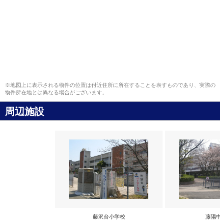
※地図上に表示される物件の位置は付近住所に所在することを表すものであり、実際の
物件所在地とは異なる場合がございます。
周辺施設
藤沢台小学校
藤陽