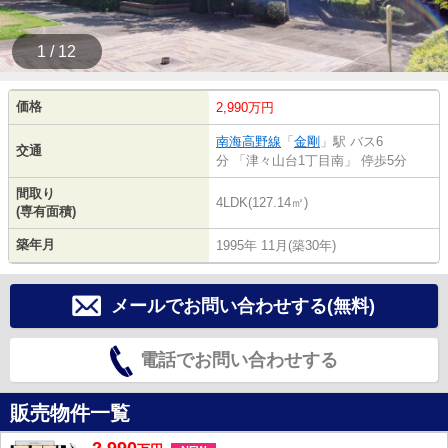
1 / 12
価格
2,990万円
南海高野線
「
金剛
」駅 バス6
交通
分 「津々山台1丁目南」 停歩5分
間取り
4LDK(127.14㎡)
(専有面積)
築年月
1995年 11月(築30年)
メールでお問い合わせする(無料)
電話でお問い合わせする
販売物件一覧