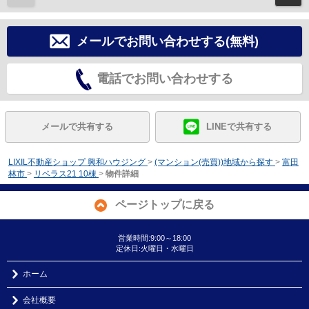
メールでお問い合わせする(無料)
電話でお問い合わせする
メールで共有する
LINEで共有する
LIXIL不動産ショップ 興和ハウジング
>
(マンション(売買))地域から探す
>
富田
林市
>
リベラス21 10棟
>
物件詳細
ページトップに戻る
営業時間:9:00～18:00
定休日:火曜日・水曜日
ホーム
会社概要