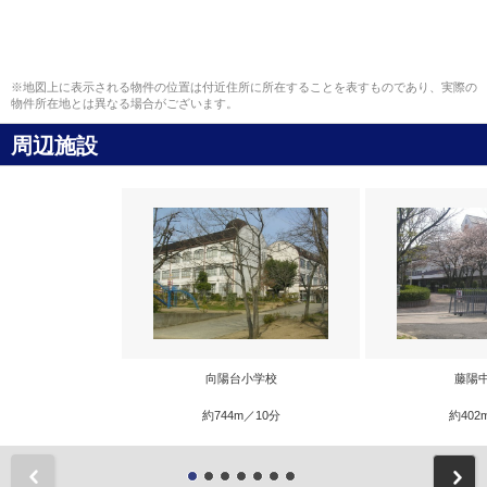
※地図上に表示される物件の位置は付近住所に所在することを表すものであり、実際の
物件所在地とは異なる場合がございます。
周辺施設
向陽台小学校
藤陽
約744m／10分
約402
前