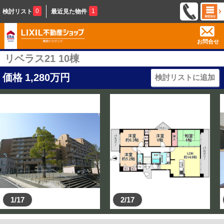
0
1
検討リスト
最近見た物件
お問合せ
リベラス21 10棟
価格
1,280
万円
検討リストに追加
1/17
2/17