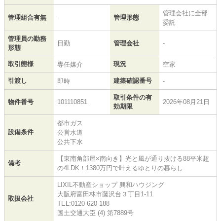
管理会社に全部
管理組合有無
-
管理形態
委託
管理員の勤務
日勤
管理会社
-
形態
取引態様
現況
専任媒介
空家
引渡し
建築確認番号
即時
-
取引条件の有
物件番号
101110851
2026年08月21日
効期限
都市ガス
設備条件
公営水道
公共下水
【東南角部屋×南向き】光と風が通り抜ける88平米超
備考
の4LDK！1380万円で叶えるゆとりの暮らし
LIXIL不動産ショップ 興和ハウジング
大阪府富田林市藤沢台３丁目1-11
取扱会社
TEL:0120-620-188
国土交通大臣 (4) 第7889号