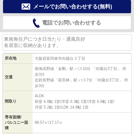
メールでお問い合わせする(無料)
電話でお問い合わせする
東南角住戸につき日当たり・通風良好
各居室に収納があります。
所在地
大阪府
富田林市
向陽台
３丁目
南海高野線
「
金剛
」駅 バス10分 「向陽台3丁目」 停
歩3分
交通
近鉄長野線
「
富田林
」駅 バス7分 「向陽台3丁目」 停
歩3分
4LDK
間取り
和室 6.0帖 1室
/
洋室 6.3帖 1室
/
洋室 6.0帖 1室
/
洋室 5.2帖 1室
/
LDK 14.8帖 1室
専有面積/
バルコニー面
88.57㎡/17.17㎡
積