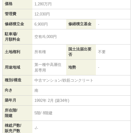
価格
1,280万円
管理費
12,030円
修繕積立金
修繕積立基金
6,900円
-
駐車場/
空有/6,000円
月額料金
国土法届出要
土地権利
所有権
不要
否
第一種中高層住
用途地域
地勢
-
居専用
種別/構造
中古マンション/鉄筋コンクリート
向き
南
築年月
1992年 2月 (築34年)
所在階/
5階/ 8階建
階建
棟総戸数/
-/-
販売戸数