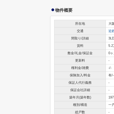
物件概要
所在地
大
交通
近
間取り/詳細
3L
賃料
5.
敷金/礼金/保証金
0ヶ
更新料
-
権利金/雑費
-/-
保険加入/料金
有/-
保証人代行義務
-
保証会社詳細
-
築年月(築年数)
19
種別/構造
一
総戸数
-