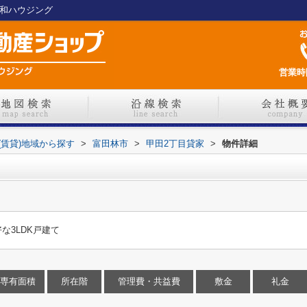
興和ハウジング
営業時間
(賃貸)地域から探す
>
富田林市
>
甲田2丁目貸家
>
物件詳細
な3LDK戸建て
専有面積
所在階
管理費・共益費
敷金
礼金