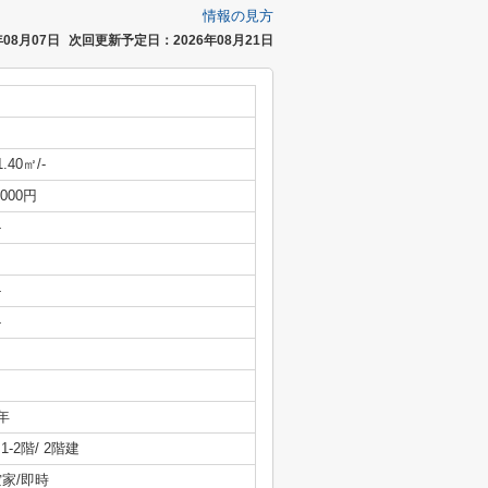
情報の見方
08月07日
次回更新予定日：2026年08月21日
1.40㎡/-
,000円
-
-
-
年
/ 1-2階/ 2階建
空家/即時