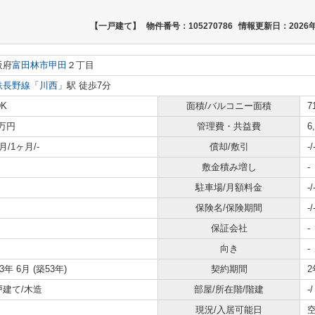
【一戸建て】
物件番号：105270786
情報更新日：2026年
阪府
富田林市
甲田
２丁目
鉄長野線
「
川西
」駅 徒歩7分
DK
面積/バルコニー面積
7
2万円
管理費・共益費
6
月/1ヶ月/-
償却/敷引
-/
敷金積み増し
-
駐車場/月額料金
-/
保険名/保険期間
-/
保証会社
-
向き
-
73年 6月 (築53年)
契約期間
2
戸建て/木造
部屋/所在階/階建
-
現況/入居可能日