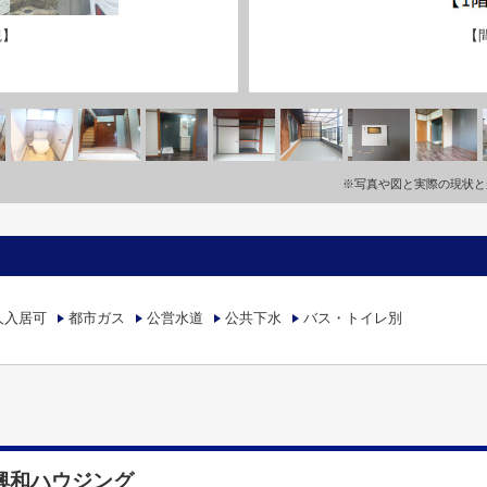
観】
【
※写真や図と実際の現状と
人入居可
都市ガス
公営水道
公共下水
バス・トイレ別
 興和ハウジング