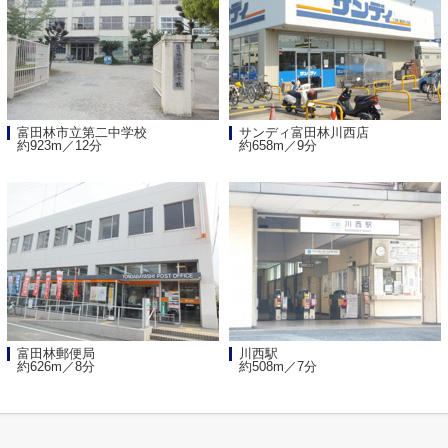
富田林市立第二中学校
サンディ富田林川西店
約923m／12分
約658m／9分
富田林郵便局
川西駅
約626m／8分
約508m／7分