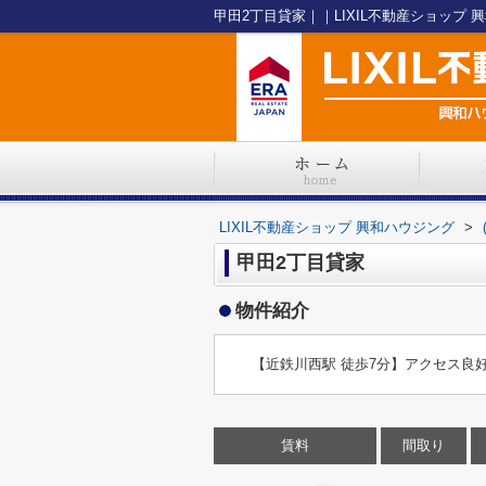
甲田2丁目貸家｜｜LIXIL不動産ショップ 
LIXIL不動産ショップ 興和ハウジング
>
甲田2丁目貸家
物件紹介
【近鉄川西駅 徒歩7分】アクセス良好
賃料
間取り