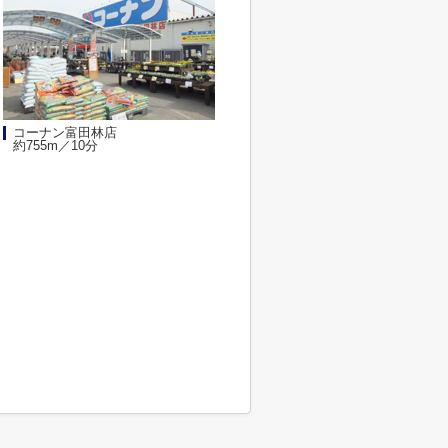
コーナン富田林店
約755m／10分