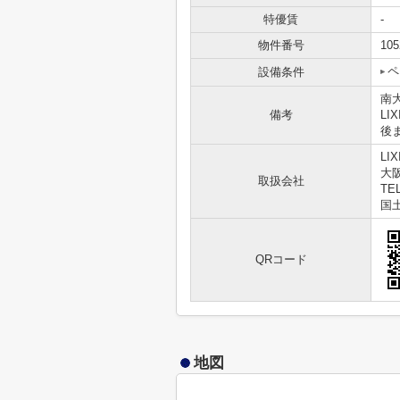
特優賃
-
物件番号
105
ペ
設備条件
南
備考
L
後
LI
大
取扱会社
TEL
国土
QRコード
地図