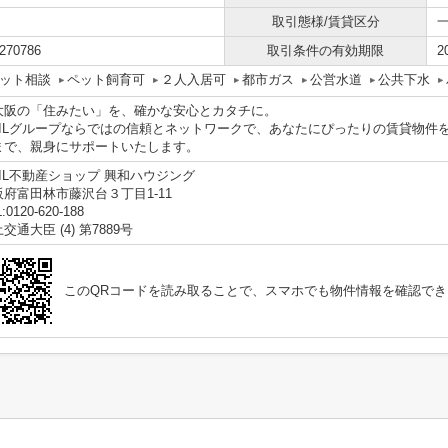
取引態様/賃貸区分
270786
取引条件の有効期限
2
ット相談
ペット飼育可
２人入居可
都市ガス
公営水道
公共下水
大阪の「住みたい」を、確かな安心とカタチに。
IXILグループならではの信頼とネットワークで、あなたにぴったりの賃貸物
まで、親身にサポートいたします。
XIL不動産ショップ 興和ハウジング
阪府富田林市藤沢台３丁目1-11
:0120-620-188
交通大臣 (4) 第7889号
このQRコードを読み取ることで、スマホでも物件情報を確認でき