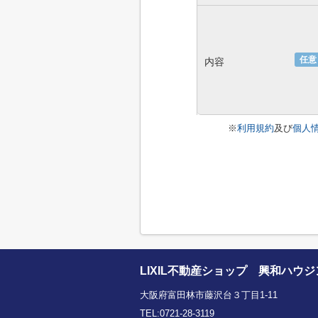
任意
内容
※
利用規約
及び
個人
LIXIL不動産ショップ 興和ハウ
大阪府富田林市藤沢台３丁目1-11
TEL:0721-28-3119