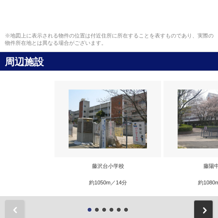
※地図上に表示される物件の位置は付近住所に所在することを表すものであり、実際の
物件所在地とは異なる場合がございます。
周辺施設
藤沢台小学校
藤陽
約1050m／14分
約1080
前