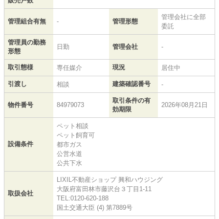
販売戸数
管理会社に全部
管理組合有無
-
管理形態
委託
管理員の勤務
日勤
管理会社
-
形態
取引態様
現況
専任媒介
居住中
引渡し
建築確認番号
相談
-
取引条件の有
物件番号
84979073
2026年08月21日
効期限
ペット相談
ペット飼育可
設備条件
都市ガス
公営水道
公共下水
LIXIL不動産ショップ 興和ハウジング
大阪府富田林市藤沢台３丁目1-11
取扱会社
TEL:0120-620-188
国土交通大臣 (4) 第7889号