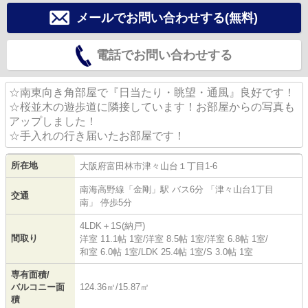
メールでお問い合わせする(無料)
電話でお問い合わせする
☆南東向き角部屋で『日当たり・眺望・通風』良好です！
☆桜並木の遊歩道に隣接しています！お部屋からの写真も
アップしました！
☆手入れの行き届いたお部屋です！
所在地
大阪府
富田林市
津々山台
１丁目1-6
南海高野線
「
金剛
」駅 バス6分 「津々山台1丁目
交通
南」 停歩5分
4LDK＋1S(納戸)
間取り
洋室 11.1帖 1室
/
洋室 8.5帖 1室
/
洋室 6.8帖 1室
/
和室 6.0帖 1室
/
LDK 25.4帖 1室
/
S 3.0帖 1室
専有面積/
バルコニー面
124.36㎡/15.87㎡
積