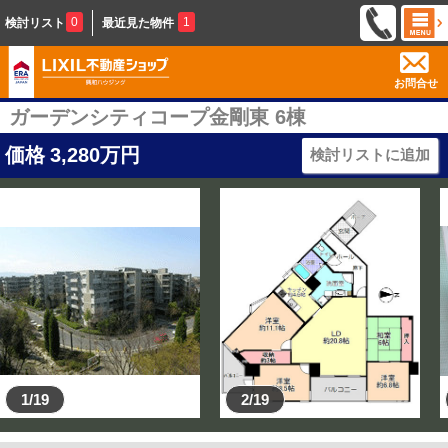
0
1
検討リスト
最近見た物件
お問合せ
ガーデンシティコープ金剛東 6棟
価格
3,280
万円
検討リストに追加
1/19
2/19