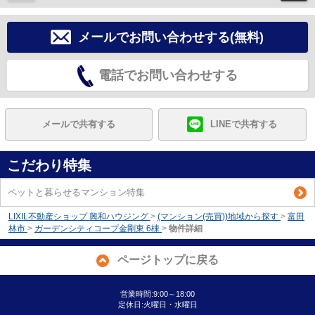
メールでお問い合わせする(無料)
電話でお問い合わせする
メールで共有する
LINEで共有する
こだわり特集
ペットと暮らせるマンション特集
LIXIL不動産ショップ 興和ハウジング
>
(マンション(売買))地域から探す
>
富田
林市
>
ガーデンシティコープ金剛東 6棟
>
物件詳細
ページトップに戻る
営業時間:9:00～18:00
定休日:火曜日・水曜日