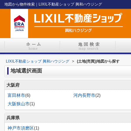
地図から物件検索｜LIXIL不動産ショップ 興和ハウジング
LIXIL不動産ショップ 興和ハウジング
>
(土地(売買))地図から探す
地域選択画面
大阪府
富田林市
(6)
河内長野市
(2)
大阪狭山市
(1)
兵庫県
神戸市須磨区
(1)