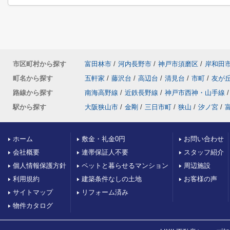
市区町村から探す
富田林市
/
河内長野市
/
神戸市須磨区
/
岸和田
町名から探す
五軒家
/
藤沢台
/
高辺台
/
清見台
/
市町
/
友が
路線から探す
南海高野線
/
近鉄長野線
/
神戸市西神・山手線
/
駅から探す
大阪狭山市
/
金剛
/
三日市町
/
狭山
/
汐ノ宮
/
ホーム
敷金・礼金0円
お問い合わせ
会社概要
連帯保証人不要
スタッフ紹介
個人情報保護方針
ペットと暮らせるマンション
周辺施設
利用規約
建築条件なしの土地
お客様の声
サイトマップ
リフォーム済み
物件カタログ