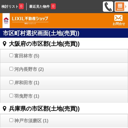
0
0
検討リスト
最近見た物件
お問合せ
市区町村選択画面(土地(売買))
大阪府の市区郡(土地(売買))
富田林市
(5)
河内長野市
(2)
岸和田市
(1)
羽曳野市
(1)
兵庫県の市区郡(土地(売買))
神戸市須磨区
(1)