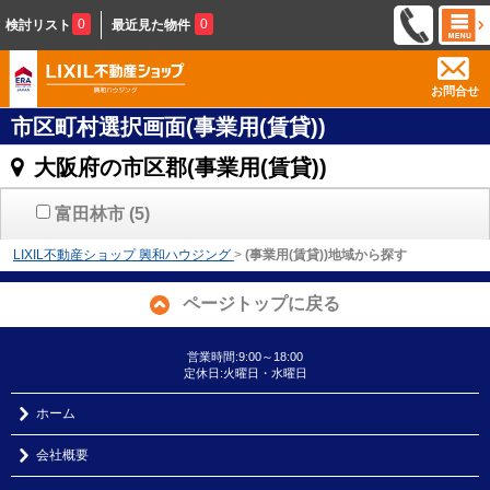
0
0
検討リスト
最近見た物件
お問合せ
市区町村選択画面(事業用(賃貸))
大阪府の市区郡(事業用(賃貸))
富田林市
(5)
LIXIL不動産ショップ 興和ハウジング
>
(事業用(賃貸))地域から探す
ページトップに戻る
営業時間:9:00～18:00
定休日:火曜日・水曜日
ホーム
会社概要