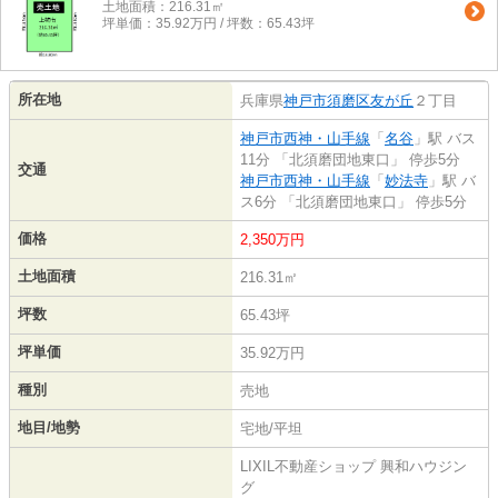
土地面積：216.31㎡
坪単価：35.92万円 / 坪数：65.43坪
所在地
兵庫県
神戸市須磨区
友が丘
２丁目
神戸市西神・山手線
「
名谷
」駅 バス
11分 「北須磨団地東口」 停歩5分
交通
神戸市西神・山手線
「
妙法寺
」駅 バ
ス6分 「北須磨団地東口」 停歩5分
価格
2,350万円
土地面積
216.31㎡
坪数
65.43坪
坪単価
35.92万円
種別
売地
地目/地勢
宅地/平坦
LIXIL不動産ショップ 興和ハウジン
グ