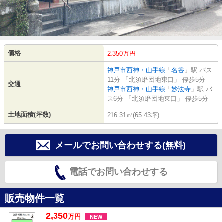
価格
2,350万円
神戸市西神・山手線
「
名谷
」駅 バス
11分 「北須磨団地東口」 停歩5分
交通
神戸市西神・山手線
「
妙法寺
」駅 バ
ス6分 「北須磨団地東口」 停歩5分
土地面積(坪数)
216.31㎡(65.43坪)
メールでお問い合わせする(無料)
電話でお問い合わせする
販売物件一覧
2,350
万
円
NEW