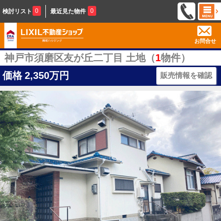
0
0
検討リスト
最近見た物件
お問合せ
神戸市須磨区友が丘二丁目 土地（
1
物件）
価格
2,350万円
販売情報を確認