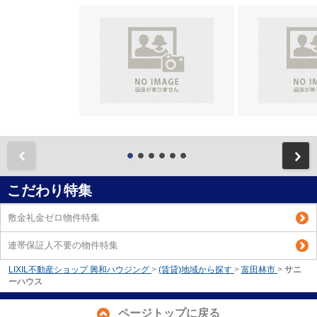
前
こだわり特集
敷金礼金ゼロ物件特集
連帯保証人不要の物件特集
LIXIL不動産ショップ 興和ハウジング
>
(賃貸)地域から探す
>
富田林市
>
サニ
ーハウス
ページトップに戻る