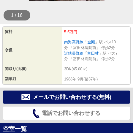
1 / 16
賃料
5.5万円
南海高野線
「
金剛
」駅 バス10
分 「富田林病院前」 停歩2分
交通
近鉄長野線
「
富田林
」駅 バス7
分 「富田林病院前」 停歩2分
間取り(面積)
3DK(45.00㎡)
築年月
1988年 9月(築37年)
メールでお問い合わせする(無料)
電話でお問い合わせする
空室一覧