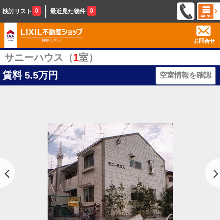
0
0
検討リスト
最近見た物件
お問合せ
サニーハウス（
1
室）
賃料
5.5万円
空室情報を確認