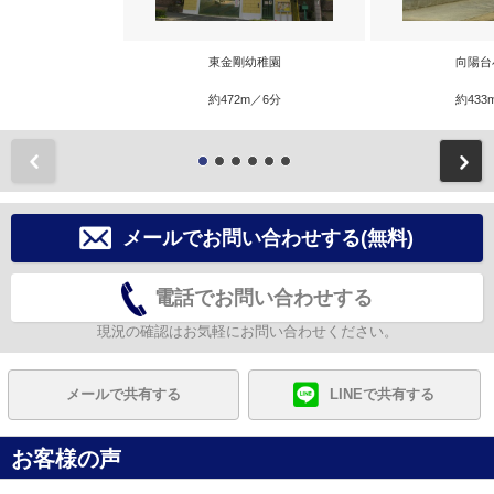
東金剛幼稚園
向陽台
約472m／6分
約433
前
メールでお問い合わせする(無料)
電話でお問い合わせする
現況の確認はお気軽にお問い合わせください。
メールで共有する
LINEで共有する
お客様の声