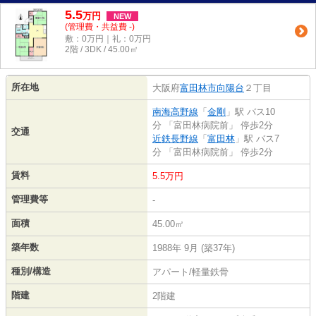
5.5
万
円
NEW
(管理費・共益費 -)
敷：0万円｜礼：0万円
2階 / 3DK / 45.00㎡
所在地
大阪府
富田林市
向陽台
２丁目
南海高野線
「
金剛
」駅 バス10
分 「富田林病院前」 停歩2分
交通
近鉄長野線
「
富田林
」駅 バス7
分 「富田林病院前」 停歩2分
賃料
5.5万円
管理費等
-
面積
45.00㎡
築年数
1988年 9月 (築37年)
種別/構造
アパート/軽量鉄骨
階建
2階建