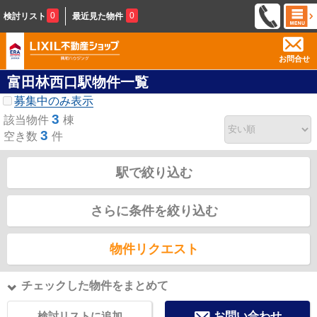
0
0
検討リスト
最近見た物件
お問合せ
富田林西口駅物件一覧
募集中のみ表示
3
該当物件
棟
3
空き数
件
駅で絞り込む
さらに条件を絞り込む
物件リクエスト
チェックした物件をまとめて
検討リストに追加
お問い合わせ