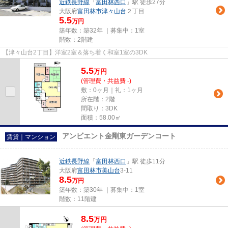
近鉄長野線
「
富田林西口
」駅 徒歩27分
大阪府
富田林市
津々山台
２丁目
5.5
万円
築年数：築32年 ｜募集中：
1室
階数：2階建
【津々山台2丁目】洋室2室＆落ち着く和室1室の3DK
5.5
万
円
(管理費・共益費 -)
敷：0ヶ月｜礼：1ヶ月
所在階：2階
間取り：3DK
面積：58.00㎡
アンビエント金剛東ガーデンコート
賃貸｜マンション
近鉄長野線
「
富田林西口
」駅 徒歩11分
大阪府
富田林市
美山台
3-11
8.5
万円
築年数：築30年 ｜募集中：
1室
階数：11階建
8.5
万
円