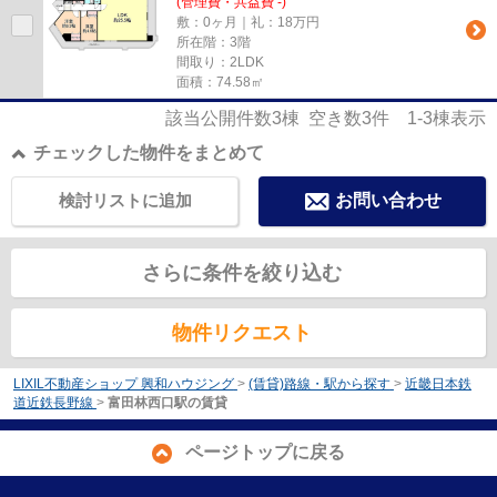
(管理費・共益費 -)
敷：0ヶ月｜礼：18万円
所在階：3階
間取り：2LDK
面積：74.58㎡
該当公開件数
3
棟 空き数
3
件
1-3
棟表示
チェックした物件をまとめて
検討リストに追加
お問い合わせ
さらに条件を絞り込む
物件リクエスト
LIXIL不動産ショップ 興和ハウジング
>
(賃貸)路線・駅から探す
>
近畿日本鉄
道近鉄長野線
>
富田林西口駅の賃貸
ページトップに戻る