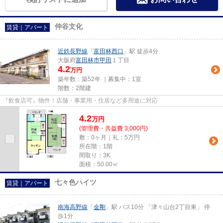
仲谷文化
賃貸｜アパート
近鉄長野線
「
富田林西口
」駅 徒歩4分
大阪府
富田林市
甲田
１丁目
4.2
万円
築年数：築52年 ｜募集中：
1室
階数：2階建
『飲食店可』物件！店舗・事業用・住居など多用途に対応
4.2
万
円
(管理費・共益費 3,000円)
敷：0ヶ月｜礼：5万円
所在階：1階
間取り：3K
面積：50.00㎡
七々色ハイツ
賃貸｜アパート
南海高野線
「
金剛
」駅 バス10分 「津々山台2丁目東」 停
歩1分