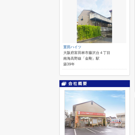
置田ハイツ
大阪府富田林市藤沢台４丁目
南海高野線「金剛」駅
築39年