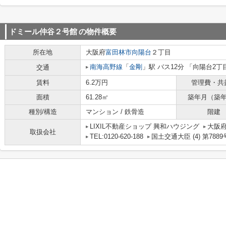
ドミール仲谷２号館
の物件概要
所在地
大阪府
富田林市
向陽台
２丁目
南海高野線
「
金剛
」駅 バス12分 「向陽台2丁
交通
賃料
6.2万円
管理費・共
面積
61.28㎡
築年月（築
種別/構造
マンション / 鉄骨造
階建
LIXIL不動産ショップ 興和ハウジング
大阪府
取扱会社
TEL:0120-620-188
国土交通大臣 (4) 第7889