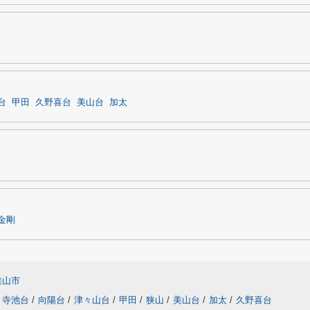
台
甲田
久野喜台
美山台
加太
金剛
狭山市
寺池台
/
向陽台
/
津々山台
/
甲田
/
狭山
/
美山台
/
加太
/
久野喜台