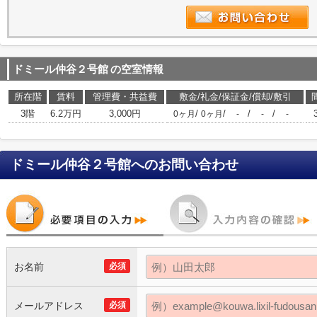
ドミール仲谷２号館
の空室情報
所在階
賃料
管理費・共益費
敷金/礼金/保証金/償却/敷引
3階
6.2万円
3,000円
/
/
/
/
0ヶ月
0ヶ月
-
-
-
ドミール仲谷２号館
へのお問い合わせ
お名前
必須
メールアドレス
必須