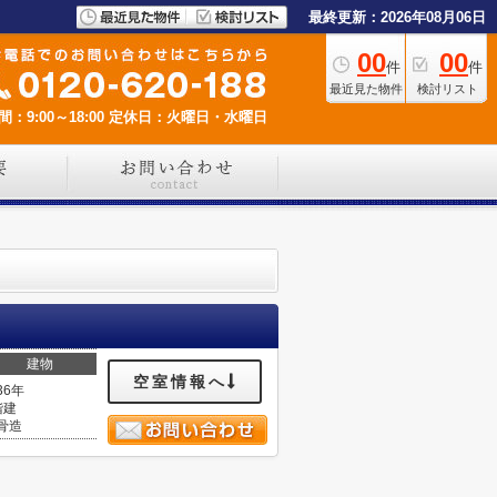
最終更新：2026年08月06日
00
00
件
件
最近見た物件
検討リスト
：9:00～18:00
定休日：火曜日・水曜日
建物
空室情報へ
36年
階建
骨造