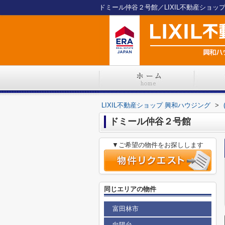
ドミール仲谷２号館／LIXIL不動産ショッ
LIXIL不動産ショップ 興和ハウジング
>
ドミール仲谷２号館
▼ご希望の物件をお探しします
同じエリアの物件
富田林市
向陽台