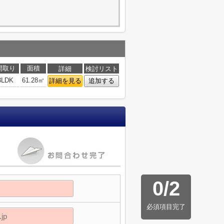
間取り
面積
詳細
検討リスト
3LDK
61.28㎡
詳細を見る
追加する
0
/
2
必須項目完了