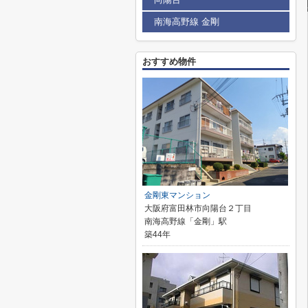
南海高野線 金剛
おすすめ物件
金剛東マンション
大阪府富田林市向陽台２丁目
南海高野線「金剛」駅
築44年