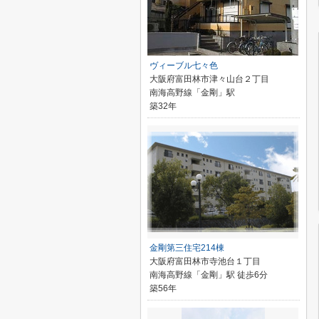
ヴィーブル七々色
大阪府富田林市津々山台２丁目
南海高野線「金剛」駅
築32年
金剛第三住宅214棟
大阪府富田林市寺池台１丁目
南海高野線「金剛」駅 徒歩6分
築56年