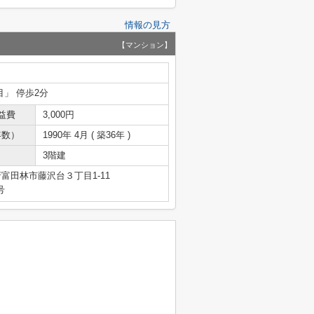
情報の見方
【マンション】
目」 停歩2分
益費
3,000円
年数）
1990年 4月 ( 築36年 )
3階建
富田林市藤沢台３丁目1-11
号