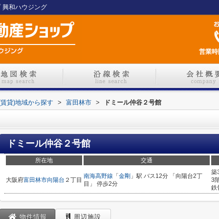
プ 興和ハウジング
営業時間
(賃貸)地域から探す
>
富田林市
>
ドミール仲谷２号館
ドミール仲谷２号館
所在地
交通
築
南海高野線
「
金剛
」駅 バス12分 「向陽台2丁
大阪府
富田林市
向陽台
２丁目
3
目」 停歩2分
鉄
物件情報
周辺施設