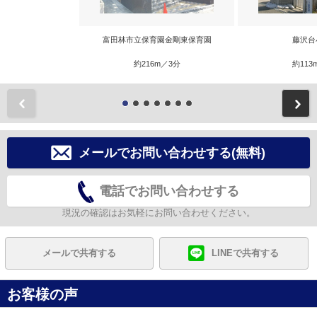
富田林市立保育園金剛東保育園
藤沢台
約216m／3分
約113
前
メールでお問い合わせする(無料)
電話でお問い合わせする
現況の確認はお気軽にお問い合わせください。
メールで共有する
LINEで共有する
お客様の声