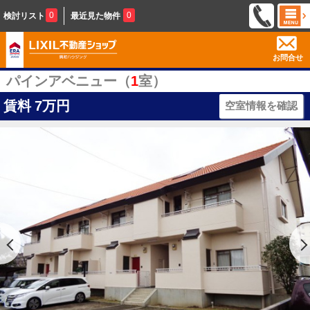
0
0
検討リスト
最近見た物件
お問合せ
パインアベニュー（
1
室）
賃料
7万円
空室情報を確認