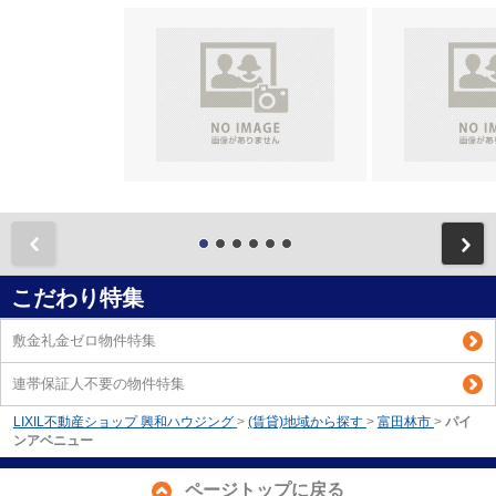
前
こだわり特集
敷金礼金ゼロ物件特集
連帯保証人不要の物件特集
LIXIL不動産ショップ 興和ハウジング
>
(賃貸)地域から探す
>
富田林市
>
パイ
ンアベニュー
ページトップに戻る