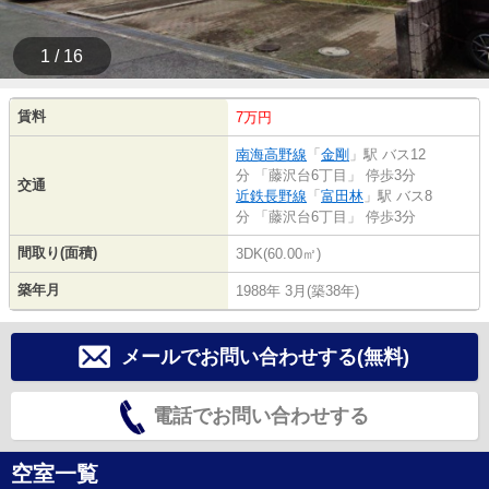
1 / 16
賃料
7万円
南海高野線
「
金剛
」駅 バス12
分 「藤沢台6丁目」 停歩3分
交通
近鉄長野線
「
富田林
」駅 バス8
分 「藤沢台6丁目」 停歩3分
間取り(面積)
3DK(60.00㎡)
築年月
1988年 3月(築38年)
メールでお問い合わせする(無料)
電話でお問い合わせする
空室一覧