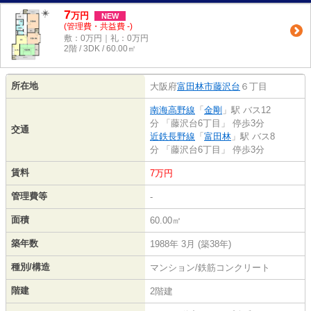
7
万
円
NEW
(管理費・共益費 -)
敷：0万円｜礼：0万円
2階 / 3DK / 60.00㎡
所在地
大阪府
富田林市
藤沢台
６丁目
南海高野線
「
金剛
」駅 バス12
分 「藤沢台6丁目」 停歩3分
交通
近鉄長野線
「
富田林
」駅 バス8
分 「藤沢台6丁目」 停歩3分
賃料
7万円
管理費等
-
面積
60.00㎡
築年数
1988年 3月 (築38年)
種別/構造
マンション/鉄筋コンクリート
階建
2階建