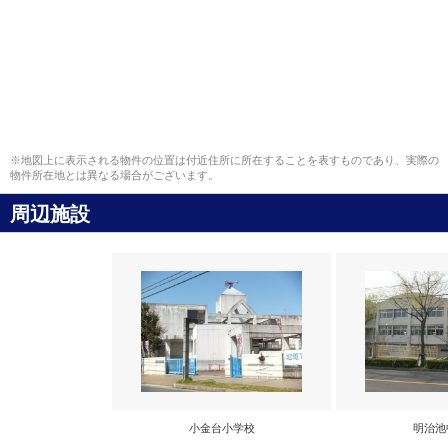
※地図上に表示される物件の位置は付近住所に所在することを表すものであり、実際の
物件所在地とは異なる場合がございます。
周辺施設
小金台小学校
明治池