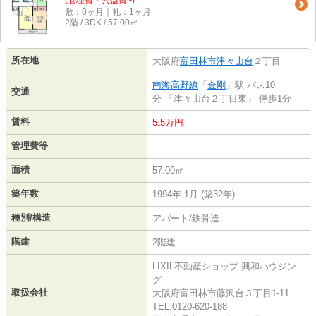
(管理費・共益費 -)
敷：0ヶ月｜礼：1ヶ月
2階 / 3DK / 57.00㎡
所在地
大阪府
富田林市
津々山台
２丁目
南海高野線
「
金剛
」駅 バス10
交通
分 「津々山台２丁目東」 停歩1分
賃料
5.5万円
管理費等
-
面積
57.00㎡
築年数
1994年 1月 (築32年)
種別/構造
アパート/鉄骨造
階建
2階建
LIXIL不動産ショップ 興和ハウジン
グ
取扱会社
大阪府富田林市藤沢台３丁目1-11
TEL:0120-620-188