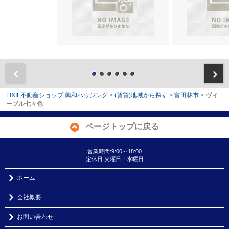
前
LIXIL不動産ショップ 興和ハウジング
>
(賃貸)地域から探す
>
富田林市
>
ヴィ
ーブル七々色
ページトップに戻る
営業時間:9:00～18:00
定休日:火曜日・水曜日
ホーム
会社概要
お問い合わせ