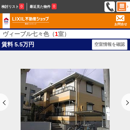
0
0
検討リスト
最近見た物件
お問合せ
ヴィーブル七々色（
1
室）
賃料
5.5万円
空室情報を確認