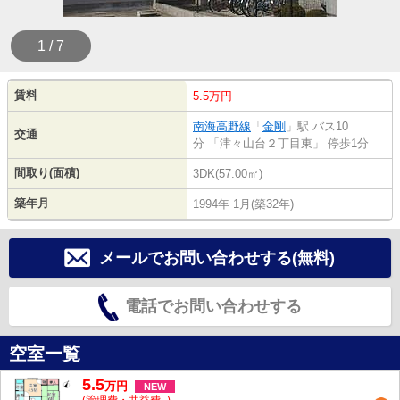
1 / 7
賃料
5.5万円
南海高野線
「
金剛
」駅 バス10
交通
分 「津々山台２丁目東」 停歩1分
間取り(面積)
3DK(57.00㎡)
築年月
1994年 1月(築32年)
メールでお問い合わせする(無料)
電話でお問い合わせする
空室一覧
5.5
万
円
NEW