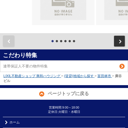
前
こだわり特集
連帯保証人不要の物件特集
LIXIL不動産ショップ 興和ハウジング
>
(賃貸)地域から探す
>
富田林市
>
廣谷
ビル
ページトップに戻る
営業時間:9:00～18:00
定休日:火曜日・水曜日
ホーム