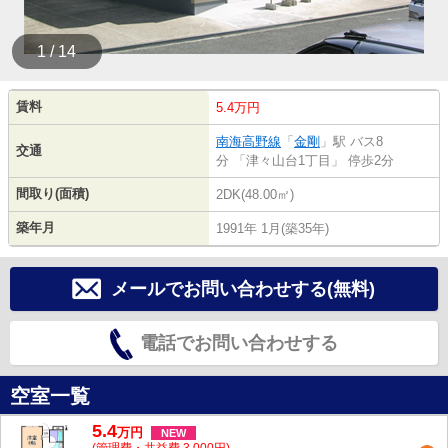
1 / 14
賃料
5.4万円
南海高野線
「
金剛
」駅 バス8
交通
分 「津々山台1丁目」 停歩2分
間取り(面積)
2DK(48.00㎡)
築年月
1991年 1月(築35年)
メールでお問い合わせする(無料)
電話でお問い合わせする
空室一覧
5.4
万
円
NEW