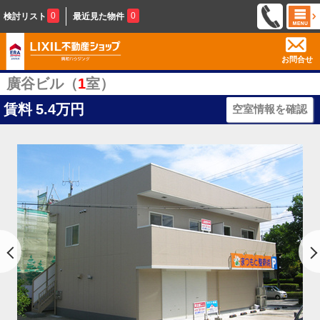
0
0
検討リスト
最近見た物件
お問合せ
廣谷ビル（
1
室）
賃料
5.4万円
空室情報を確認