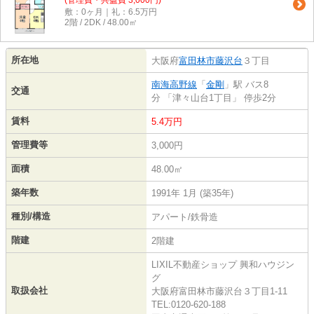
(管理費・共益費 3,000円)
敷：0ヶ月｜礼：6.5万円
2階 / 2DK / 48.00㎡
所在地
大阪府
富田林市
藤沢台
３丁目
南海高野線
「
金剛
」駅 バス8
交通
分 「津々山台1丁目」 停歩2分
賃料
5.4万円
管理費等
3,000円
面積
48.00㎡
築年数
1991年 1月 (築35年)
種別/構造
アパート/鉄骨造
階建
2階建
LIXIL不動産ショップ 興和ハウジン
グ
取扱会社
大阪府富田林市藤沢台３丁目1-11
TEL:0120-620-188