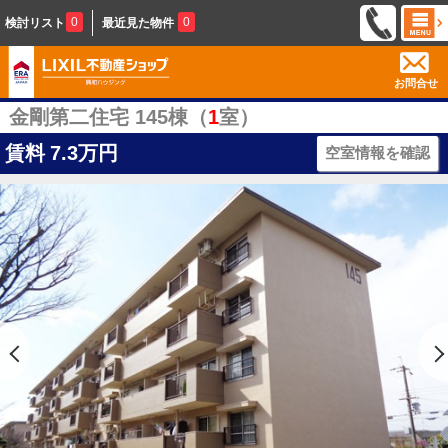
0
0
検討リスト
最近見た物件
お問合せ
金剛第二住宅 145棟（
1
室）
賃料
7.3万円
空室情報を確認