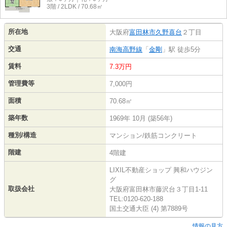
3階 / 2LDK / 70.68㎡
所在地
大阪府
富田林市
久野喜台
２丁目
交通
南海高野線
「
金剛
」駅 徒歩5分
賃料
7.3万円
管理費等
7,000円
面積
70.68㎡
築年数
1969年 10月 (築56年)
種別/構造
マンション/鉄筋コンクリート
階建
4階建
LIXIL不動産ショップ 興和ハウジン
グ
取扱会社
大阪府富田林市藤沢台３丁目1-11
TEL:0120-620-188
国土交通大臣 (4) 第7889号
情報の見方