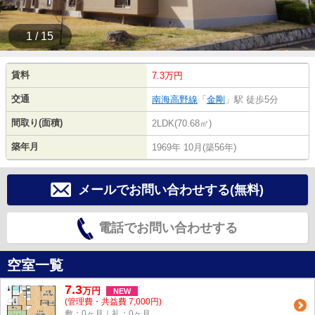
1 / 15
賃料
7.3万円
交通
南海高野線
「
金剛
」駅 徒歩5分
間取り(面積)
2LDK(70.68㎡)
築年月
1969年 10月(築56年)
メールでお問い合わせする(無料)
電話でお問い合わせする
空室一覧
7.3
万
円
NEW
(管理費・共益費 7,000円)
敷：0ヶ月｜礼：0ヶ月