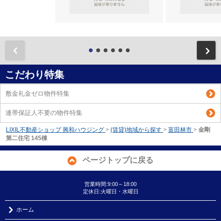
前
こだわり特集
敷金礼金ゼロ物件特集
連帯保証人不要の物件特集
LIXIL不動産ショップ 興和ハウジング
>
(賃貸)地域から探す
>
富田林市
>
金剛
第二住宅 145棟
ページトップに戻る
営業時間:9:00～18:00
定休日:火曜日・水曜日
ホーム