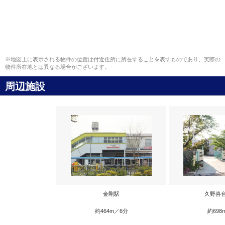
※地図上に表示される物件の位置は付近住所に所在することを表すものであり、実際の
物件所在地とは異なる場合がございます。
周辺施設
金剛駅
久野喜
約464m／6分
約698