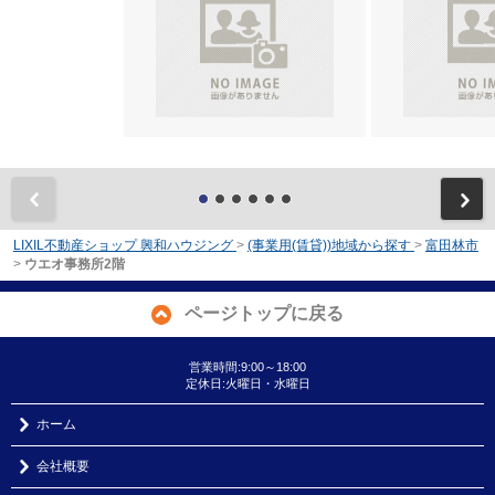
前
LIXIL不動産ショップ 興和ハウジング
>
(事業用(賃貸))地域から探す
>
富田林市
>
ウエオ事務所2階
ページトップに戻る
営業時間:9:00～18:00
定休日:火曜日・水曜日
ホーム
会社概要