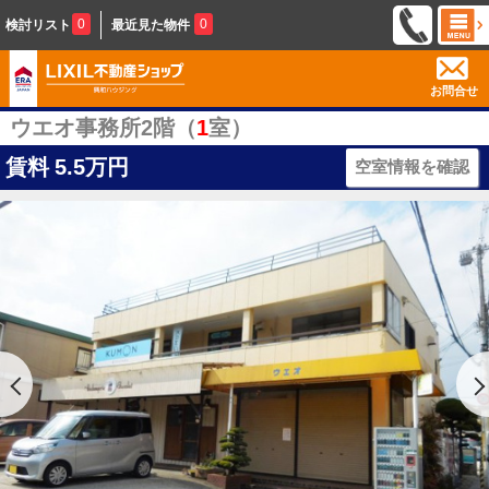
0
0
検討リスト
最近見た物件
お問合せ
ウエオ事務所2階（
1
室）
賃料
5.5万円
空室情報を確認