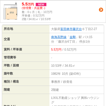
5.5
万
円
NEW
(管理費・共益費 -)
敷：0ヶ月｜礼：10万円
坪単価：
0.52
万円
2階 / 34.81㎡ / 10.53坪
所在地
大阪府
富田林市
藤沢台
６丁目2-27
南海高野線
「
金剛
」駅 バス15
交通
分 「藤沢台6丁目」 停歩1分
賃料 / 坪単価
5.5万円
/ 0.52万円
管理費等
-
坪数 / 面積
10.53坪 / 34.81㎡
築年数
1982年 10月 (築43年)
種別 / 構造
事務所 / 鉄骨造
階建
2階建
LIXIL不動産ショップ 興和ハウジン
グ