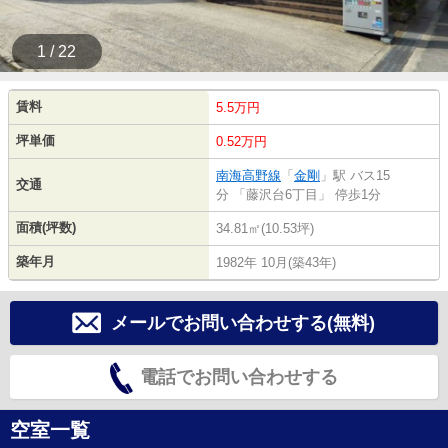
1 / 22
賃料
5.5万円
坪単価
0.52万円
南海高野線
「
金剛
」駅 バス15
交通
分 「藤沢台6丁目」 停歩1分
面積(坪数)
34.81㎡(10.53坪)
築年月
1982年 10月(築43年)
メールでお問い合わせする(無料)
電話でお問い合わせする
空室一覧