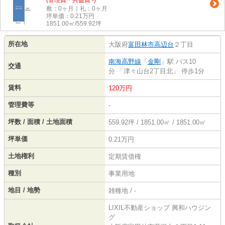
(管理費・共益費 -)
敷：0ヶ月｜礼：0ヶ月
坪単価：
0.21
万円
1851.00㎡/559.92坪
所在地
大阪府
富田林市
高辺台
２丁目
南海高野線
「
金剛
」駅 バス10
交通
分 「津々山台2丁目北」 停歩1分
賃料
120万円
管理費等
-
坪数 / 面積 / 土地面積
559.92坪 / 1851.00㎡ / 1851.00㎡
坪単価
0.21万円
土地権利
定期賃借権
種別
事業用地
地目 / 地勢
雑種地 / -
LIXIL不動産ショップ 興和ハウジン
グ