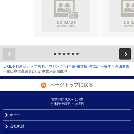
前
LIXIL不動産ショップ 興和ハウジング
>
(事業用(賃貸))地域から探す
>
富田林市
>
富田林市高辺台2丁目 事業用定期借地
ページトップに戻る
営業時間:9:00～18:00
定休日:火曜日・水曜日
ホーム
会社概要