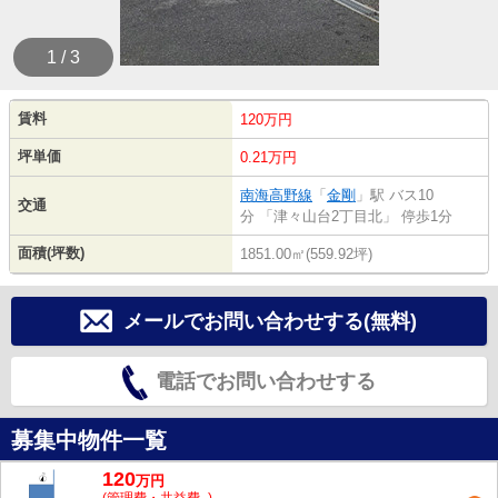
1 / 3
賃料
120万円
坪単価
0.21万円
南海高野線
「
金剛
」駅 バス10
交通
分 「津々山台2丁目北」 停歩1分
面積(坪数)
1851.00㎡(559.92坪)
メールでお問い合わせする(無料)
電話でお問い合わせする
募集中物件一覧
120
万
円