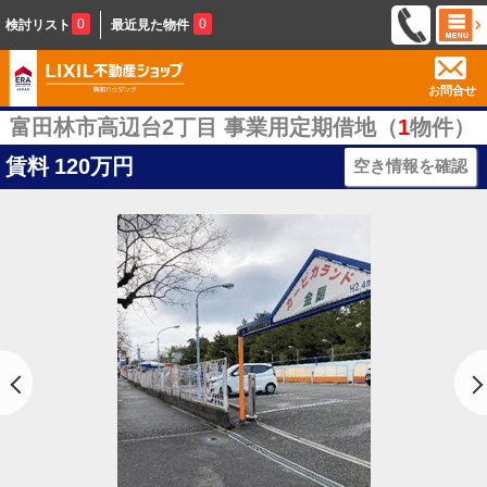
0
0
検討リスト
最近見た物件
お問合せ
富田林市高辺台2丁目 事業用定期借地（
1
物件）
賃料
120万円
空き情報を確認