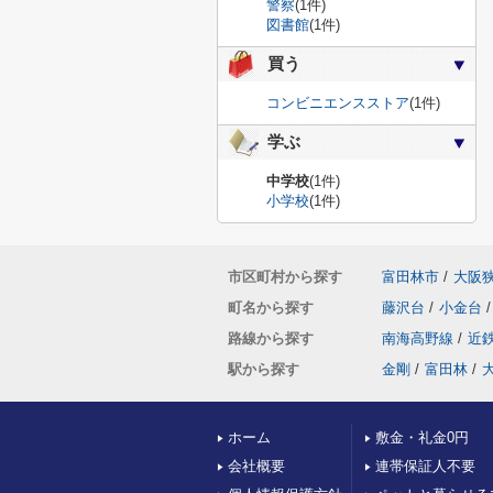
警察
(1件)
図書館
(1件)
買う
コンビニエンスストア
(1件)
学ぶ
中学校
(1件)
小学校
(1件)
市区町村から探す
富田林市
/
大阪
町名から探す
藤沢台
/
小金台
/
路線から探す
南海高野線
/
近
駅から探す
金剛
/
富田林
/
ホーム
敷金・礼金0円
会社概要
連帯保証人不要