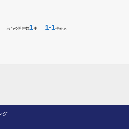
1
1-1
該当公開件数
件
件表示
ング