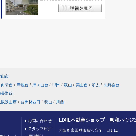
狭山市
向陽台
/
寺池台
/
津々山台
/
甲田
/
狭山
/
美山台
/
加太
/
久野喜台
鉄長野線
大阪狭山市
/
富田林西口
/
狭山
/
川西
LIXIL不動産ショップ 興和ハウジ
お問い合わせ
スタッフ紹介
大阪府富田林市藤沢台３丁目1-11