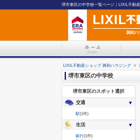
堺市東区の中学校一覧ページ｜LIXIL不動
LIXIL不動産ショップ 興和ハウジング
>
堺市東区の中学校
堺市東区のスポット選択
交通
駅
(1件)
生活
銀行
(1件)