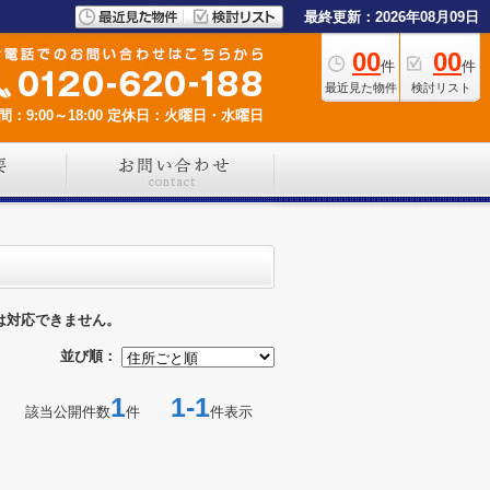
最終更新：2026年08月09日
00
00
件
件
最近見た物件
検討リスト
：9:00～18:00
定休日：火曜日・水曜日
は対応できません。
並び順：
1
1-1
該当公開件数
件
件表示