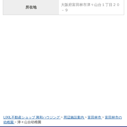
大阪府富田林市津々山台１丁目２０
所在地
－９
LIXIL不動産ショップ 興和ハウジング
>
周辺施設案内
>
富田林市
>
富田林市の
幼稚園
>
津々山台幼稚園