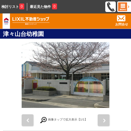
0
0
検討リスト
最近見た物件
お問合せ
津々山台幼稚園
前
次
画像タップで拡大表示【
1
/1】