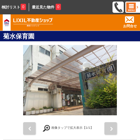
0
0
検討リスト
最近見た物件
お問合せ
菊水保育園
前
次
画像タップで拡大表示【
1
/1】