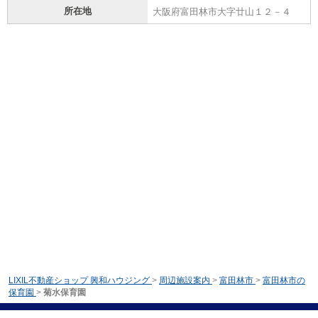
所在地
大阪府富田林市大字廿山１２－４
LIXIL不動産ショップ 興和ハウジング
>
周辺施設案内
>
富田林市
>
富田林市の
保育園
>
菊水保育園