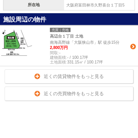
所在地
大阪府富田林市久野喜台１丁目5
施設周辺の物件
売買｜売地
高辺台１丁目 土地
南海高野線「大阪狭山市」駅 徒歩15分
2,800万円
間取:
-
建物面積:
- / 100.17坪
土地面積:
331.15㎡ / 100.17坪
近くの賃貸物件をもっと見る
近くの売買物件をもっと見る