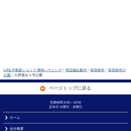
LIXIL不動産ショップ 興和ハウジング
>
周辺施設案内
>
富田林市
>
富田林市の
公園
>
久野喜台４号公園
ページトップに戻る
営業時間:9:00～18:00
定休日:火曜日・水曜日
ホーム
会社概要