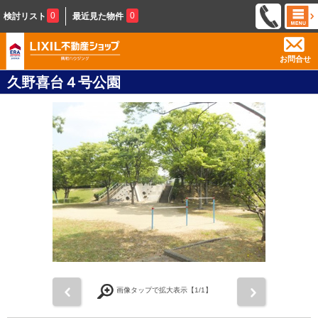
0
0
検討リスト
最近見た物件
お問合せ
久野喜台４号公園
前
次
画像タップで拡大表示【
1
/1】