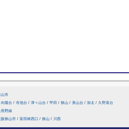
狭山市
向陽台
/
寺池台
/
津々山台
/
甲田
/
狭山
/
美山台
/
加太
/
久野喜台
鉄長野線
大阪狭山市
/
富田林西口
/
狭山
/
川西