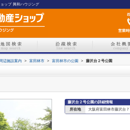
ショップ 興和ハウジング
営業時間
周辺施設案内
>
富田林市
>
富田林市の公園
>
藤沢台２号公園
藤沢台２号公園の詳細情報
所在地
大阪府富田林市藤沢台７