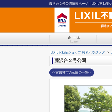
藤沢台２号公園情報ページ｜LIXIL不動産
LIXIL不動産ショップ 興和ハウジング
>
藤沢台２号公園
<<富田林市の公園の一覧へ