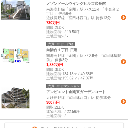
メゾンドールウイングヒルズ弐番館
南海高野線「金剛」駅 バス11分 「小金台２
丁目」 停歩6分
近鉄長野線「富田林西口」駅 徒歩13分
730万円
間取:
2LDK
建物面積:
- / 19.50坪
土地面積:
- / -
売買｜中古一戸建
向陽台１丁目 戸建
南海高野線「金剛」駅 バス9分 「富田林病院
前」 停歩3分
1,880万円
間取:
3LDK
建物面積:
134.18㎡ / 40.58坪
土地面積:
155.62㎡ / 47.07坪
売買｜中古マンション
アンビエント金剛東ガーデンコート
近鉄長野線「富田林西口」駅 徒歩10分
900万円
間取:
2LDK
建物面積:
- / 22.56坪
土地面積:
- / -