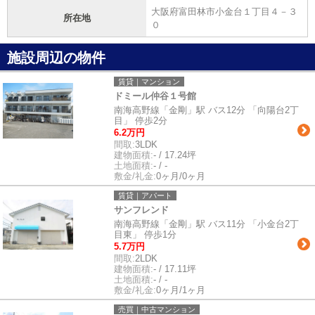
大阪府富田林市小金台１丁目４－３
所在地
０
施設周辺の物件
賃貸｜マンション
ドミール仲谷１号館
南海高野線「金剛」駅 バス12分 「向陽台2丁
目」 停歩2分
6.2万円
間取:
3LDK
建物面積:
- / 17.24坪
土地面積:
- / -
敷金/礼金:
0ヶ月/0ヶ月
賃貸｜アパート
サンフレンド
南海高野線「金剛」駅 バス11分 「小金台2丁
目東」 停歩1分
5.7万円
間取:
2LDK
建物面積:
- / 17.11坪
土地面積:
- / -
敷金/礼金:
0ヶ月/1ヶ月
売買｜中古マンション