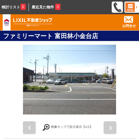
0
0
検討リスト
最近見た物件
お問合せ
ファミリーマート 富田林小金台店
前
次
画像タップで拡大表示【
1
/1】