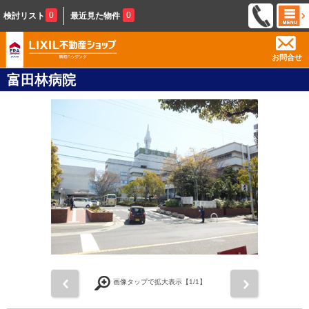
0
0
検討リスト
最近見た物件
お問合せ
富田林病院
前
次
画像タップで拡大表示【
1
/1】