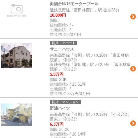
向陽台№15モータープール
近鉄長野線「富田林西口」駅 徒歩26分
10,000円
間取:
-
建物面積:
- / -
土地面積:
- / -
敷金/礼金:
-/0万円
賃貸｜アパート
サニーハウス
南海高野線「金剛」駅 バス10分 「富田林病
院前」 停歩2分
近鉄長野線「富田林」駅 バス7分 「富田林病
院前」 停歩2分
5.5万円
間取:
3DK
建物面積:
- / 13.61坪
土地面積:
- / -
敷金/礼金:
0万円/0万円
賃貸｜マンション
野浦ハイツ
南海高野線「金剛」駅 バス12分 「小金台2丁
目東」 停歩2分
6.3万円
間取:
3LDK
建物面積:
- / 18.14坪