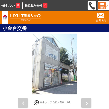
0
0
検討リスト
最近見た物件
お問合せ
小金台交番
前
次
画像タップで拡大表示【
1
/1】