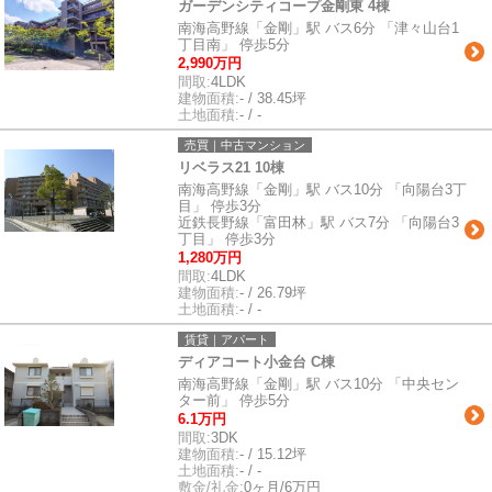
ガーデンシティコープ金剛東 4棟
南海高野線「金剛」駅 バス6分 「津々山台1
丁目南」 停歩5分
2,990万円
間取:
4LDK
建物面積:
- / 38.45坪
土地面積:
- / -
売買｜中古マンション
リベラス21 10棟
南海高野線「金剛」駅 バス10分 「向陽台3丁
目」 停歩3分
近鉄長野線「富田林」駅 バス7分 「向陽台3
丁目」 停歩3分
1,280万円
間取:
4LDK
建物面積:
- / 26.79坪
土地面積:
- / -
賃貸｜アパート
ディアコート小金台 C棟
南海高野線「金剛」駅 バス10分 「中央セン
ター前」 停歩5分
6.1万円
間取:
3DK
建物面積:
- / 15.12坪
土地面積:
- / -
敷金/礼金:
0ヶ月/6万円