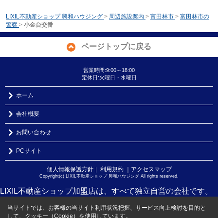
LIXIL不動産ショップ 興和ハウジング
>
周辺施設案内
>
富田林市
>
富田林市の
警察
>
小金台交番
ページトップに戻る
営業時間:9:00～18:00
定休日:火曜日・水曜日
ホーム
会社概要
お問い合わせ
PCサイト
個人情報保護方針
利用規約
｜アクセスマップ
｜
Copyright(c) LIXIL不動産ショップ 興和ハウジング All rights reserved.
LIXIL不動産ショップ加盟店は、すべて独立自営の会社です。
当サイトでは、お客様の当サイト利用状況把握、サービス向上検討を目的と
して、クッキー（Cookie）を使用しています。