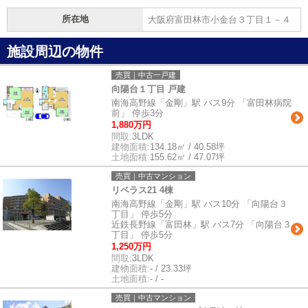
所在地
大阪府富田林市小金台３丁目１－４
施設周辺の物件
売買｜中古一戸建
向陽台１丁目 戸建
南海高野線「金剛」駅 バス9分 「富田林病院
前」 停歩3分
1,880万円
間取:
3LDK
建物面積:
134.18㎡ / 40.58坪
土地面積:
155.62㎡ / 47.07坪
売買｜中古マンション
リベラス21 4棟
南海高野線「金剛」駅 バス10分 「向陽台３
丁目」 停歩5分
近鉄長野線「富田林」駅 バス7分 「向陽台３
丁目」 停歩5分
1,250万円
間取:
3LDK
建物面積:
- / 23.33坪
土地面積:
- / -
売買｜中古マンション