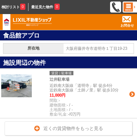
0
0
検討リスト
最近見た物件
お問合せ
食品館アプロ
所在地
大阪府藤井寺市道明寺１丁目19-23
施設周辺の物件
賃貸｜駐車場
辻井駐車場
近鉄南大阪線「道明寺」駅 徒歩4分
近鉄南大阪線「土師ノ里」駅 徒歩10分
11,000円
間取:
-
建物面積:
- / -
土地面積:
- / -
敷金/礼金:
-/0万円
近くの賃貸物件をもっと見る