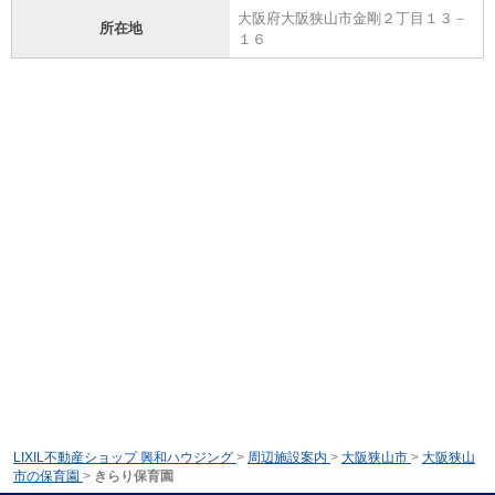
大阪府大阪狭山市金剛２丁目１３－
所在地
１６
LIXIL不動産ショップ 興和ハウジング
>
周辺施設案内
>
大阪狭山市
>
大阪狭山
市の保育園
>
きらり保育園