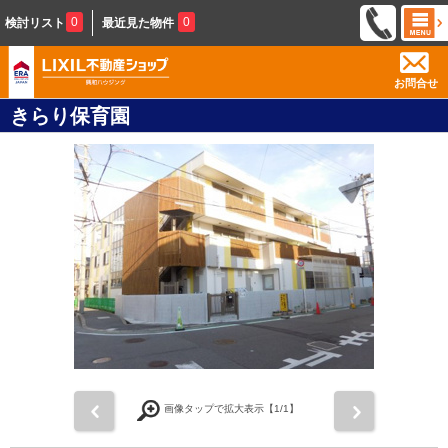
0
0
検討リスト
最近見た物件
お問合せ
きらり保育園
前
次
画像タップで拡大表示【
1
/1】