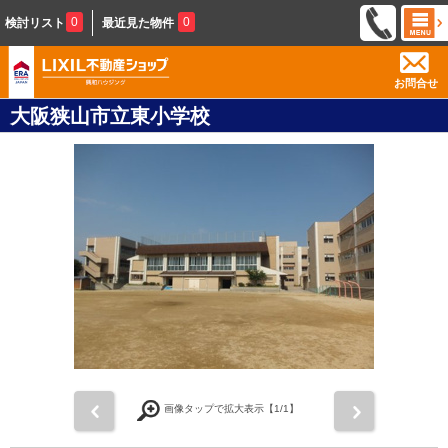
0
0
検討リスト
最近見た物件
お問合せ
大阪狭山市立東小学校
前
次
画像タップで拡大表示【
1
/1】