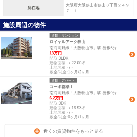
大阪府大阪狭山市狭山３丁目２４９
所在地
７－１
施設周辺の物件
賃貸｜マンション
ロイヤルアーク狭山
南海高野線「大阪狭山市」駅 徒歩5分
13万円
間取:
3LDK
建物面積:
- / 22.00坪
土地面積:
- / -
敷金/礼金:
1ヶ月/2ヶ月
賃貸｜アパート
コーポ都築Ⅰ
南海高野線「大阪狭山市」駅 徒歩9分
6.2万円
間取:
3DK
建物面積:
- / 16.93坪
土地面積:
- / -
敷金/礼金:
0ヶ月/1ヶ月
近くの賃貸物件をもっと見る