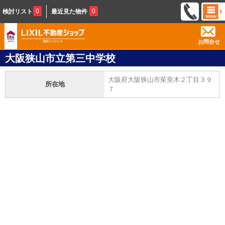
0
0
検討リスト
最近見た物件
お問合せ
大阪狭山市立第三中学校
大阪府大阪狭山市茱萸木２丁目３９
所在地
７