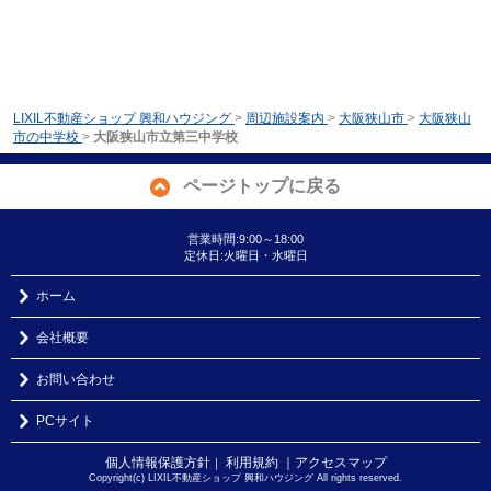
LIXIL不動産ショップ 興和ハウジング
>
周辺施設案内
>
大阪狭山市
>
大阪狭山
市の中学校
>
大阪狭山市立第三中学校
ページトップに戻る
営業時間:9:00～18:00
定休日:火曜日・水曜日
ホーム
会社概要
お問い合わせ
PCサイト
個人情報保護方針
利用規約
｜アクセスマップ
｜
Copyright(c) LIXIL不動産ショップ 興和ハウジング All rights reserved.