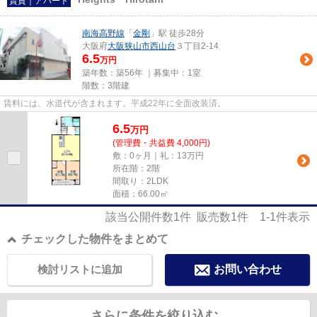
賃貸｜アパート
南海高野線
「
金剛
」駅 徒歩28分
大阪府
大阪狭山市
西山台
３丁目2-14
6.5
万円
築年数：築56年 ｜募集中：
1室
階数：3階建
賃料には、水道代が含まれます。平成22年に全面改装済。
6.5
万
円
(管理費・共益費 4,000円)
敷：0ヶ月｜礼：13万円
所在階：2階
間取り：2LDK
面積：66.00㎡
該当公開件数
1
件 販売数
1
件
1-1
件表示
チェックした物件をまとめて
検討リストに追加
お問い合わせ
さらに条件を絞り込む