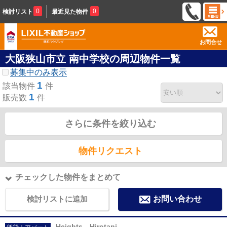
0
0
検討リスト
最近見た物件
お問合せ
大阪狭山市立 南中学校の周辺物件一覧
募集中のみ表示
1
該当物件
件
1
販売数
件
さらに条件を絞り込む
物件リクエスト
チェックした物件をまとめて
検討リストに追加
お問い合わせ
Heights Hirotani