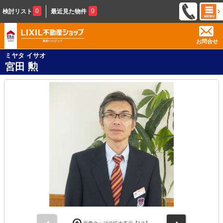
0
0
検討リスト
最近見た物件
お問合せ
ミヤタ イサオ
宮田 勲