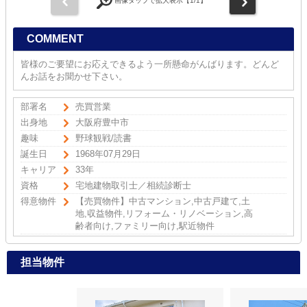
前
次
画像タップで拡大表示【
1
/1】
COMMENT
皆様のご要望にお応えできるよう一所懸命がんばります。どんど
んお話をお聞かせ下さい。
部署名
売買営業
出身地
大阪府豊中市
趣味
野球観戦/読書
誕生日
1968年07月29日
キャリア
33年
資格
宅地建物取引士／相続診断士
得意物件
【売買物件】中古マンション,中古戸建て,土
地,収益物件,リフォーム・リノベーション,高
齢者向け,ファミリー向け,駅近物件
担当物件