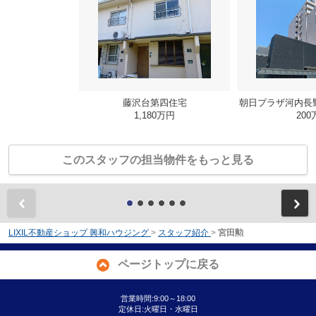
藤沢台第四住宅
朝日プラザ河内長
1,180万円
200
このスタッフの担当物件をもっと見る
前
LIXIL不動産ショップ 興和ハウジング
>
スタッフ紹介
>
宮田勲
ページトップに戻る
営業時間:9:00～18:00
定休日:火曜日・水曜日