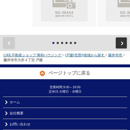
前
LIXIL不動産ショップ 興和ハウジング
>
(戸建(売買))地域から探す
>
藤井寺市
>
藤井寺市大井４丁目 戸建
ページトップに戻る
営業時間:9:00～18:00
定休日:火曜日・水曜日
ホーム
会社概要
お問い合わせ