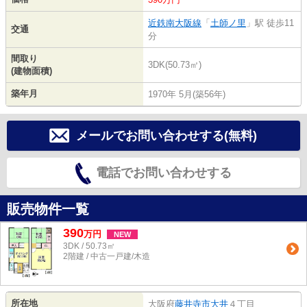
近鉄南大阪線
「
土師ノ里
」駅 徒歩11
交通
分
間取り
3DK(50.73㎡)
(建物面積)
築年月
1970年 5月(築56年)
メールでお問い合わせする(無料)
電話でお問い合わせする
販売物件一覧
390
万
円
NEW
3DK / 50.73㎡
2階建 / 中古一戸建/木造
所在地
大阪府
藤井寺市
大井
４丁目