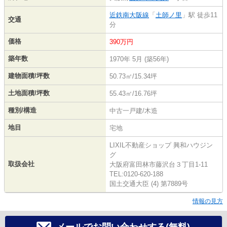
近鉄南大阪線
「
土師ノ里
」駅 徒歩11
交通
分
価格
390万円
築年数
1970年 5月 (築56年)
建物面積/坪数
50.73㎡/15.34坪
土地面積/坪数
55.43㎡/16.76坪
種別/構造
中古一戸建/木造
地目
宅地
LIXIL不動産ショップ 興和ハウジン
グ
取扱会社
大阪府富田林市藤沢台３丁目1-11
TEL:0120-620-188
国土交通大臣 (4) 第7889号
情報の見方