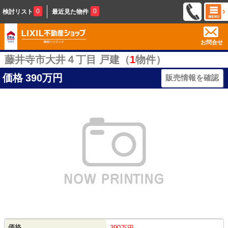
0
0
検討リスト
最近見た物件
お問合せ
藤井寺市大井４丁目 戸建（
1
物件）
価格
390万円
販売情報を確認
価格
390万円