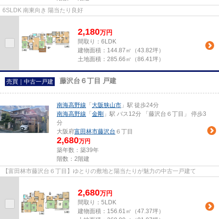
6SLDK 南東向き 陽当たり良好
2,180
万
円
間取り：6LDK
建物面積：
144.87㎡（43.82坪）
土地面積：
285.66㎡（86.41坪）
藤沢台６丁目 戸建
売買｜中古一戸建
南海高野線
「
大阪狭山市
」駅 徒歩24分
南海高野線
「
金剛
」駅 バス12分 「藤沢台６丁目」 停歩3
分
大阪府
富田林市
藤沢台
６丁目
2,680
万円
築年数：築39年
階数：2階建
【富田林市藤沢台６丁目】ゆとりの敷地と陽当たりが魅力の中古一戸建て
2,680
万
円
間取り：5LDK
建物面積：
156.61㎡（47.37坪）