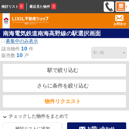
0
0
検討リスト
最近見た物件
お問合せ
南海電気鉄道南海高野線の駅選択画面
募集中のみ表示
10
該当物件
件
10
販売数
戸
駅で絞り込む
さらに条件を絞り込む
物件リクエスト
チェックした物件をまとめて
検討リストに追加
お問い合わせ