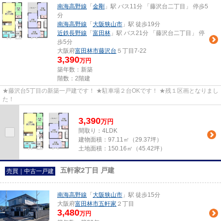
南海高野線
「
金剛
」駅 バス11分 「藤沢台二丁目」 停歩5
分
南海高野線
「
大阪狭山市
」駅 徒歩19分
近鉄長野線
「
富田林
」駅 バス21分 「藤沢台二丁目」 停
歩5分
大阪府
富田林市
藤沢台
５丁目7-22
3,390
万円
築年数：新築
階数：2階建
★藤沢台5丁目の新築一戸建です！ ★駐車場２台OKです！ ★残１区画となりまし
た！
3,390
万
円
間取り：4LDK
建物面積：
97.11㎡（29.37坪）
土地面積：
150.16㎡（45.42坪）
五軒家2丁目 戸建
売買｜中古一戸建
南海高野線
「
大阪狭山市
」駅 徒歩15分
大阪府
富田林市
五軒家
２丁目
3,480
万円