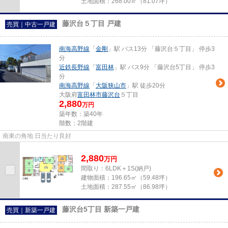
土地面積：
268.00㎡（81.07坪）
藤沢台５丁目 戸建
売買｜中古一戸建
南海高野線
「
金剛
」駅 バス13分 「藤沢台５丁目」 停歩3
分
近鉄長野線
「
富田林
」駅 バス9分 「藤沢台5丁目」 停歩3
分
南海高野線
「
大阪狭山市
」駅 徒歩20分
大阪府
富田林市
藤沢台
５丁目
2,880
万円
築年数：築40年
階数：2階建
南東の角地 日当たり良好
2,880
万
円
間取り：6LDK＋1S(納戸)
建物面積：
196.65㎡（59.48坪）
土地面積：
287.55㎡（86.98坪）
藤沢台5丁目 新築一戸建
売買｜新築一戸建