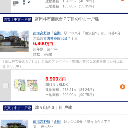
建物面積：
134.56㎡（40.70坪）
土地面積：
183.00㎡（55.35坪）
富田林市藤沢台７丁目の中古一戸建
売買｜中古一戸建
南海高野線
「
金剛
」駅 バス9分 「藤沢台5丁目」 停歩6分
大阪府
富田林市
藤沢台
７丁目
6,900
万円
築年数：築32年
階数：2階建
【富田林市藤沢台7丁目】至高のプライベート空間と贅沢な設備を備えた極上邸
宅（6SLDK）
6,900
万
円
間取り：6LDK
建物面積：
278.51㎡（84.24坪）
土地面積：
300.00㎡（90.75坪）
津々山台３丁目 戸建
売買｜中古一戸建
南海高野線
「
金剛
」駅 バス10分 「津々山台２丁目
東」 停歩5分