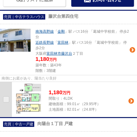
藤沢台第四住宅
売買｜中古テラスハウス
南海高野線
「
金剛
」駅 バス16分 「葛城中学校前」 停歩2
分
近鉄長野線
「
富田林
」駅 バス16分 「葛城中学校前」 停
歩2分
大阪府
富田林市
藤沢台
２丁目
1,180
万円
築年数：築43年
階数：3階建
南側にお庭があり、陽当たり良好
1,180
万
円
間取り：4LDK
建物面積：
99.01㎡（29.95坪）
土地面積：
82.01㎡（24.8坪）
向陽台１丁目 戸建
売買｜中古一戸建