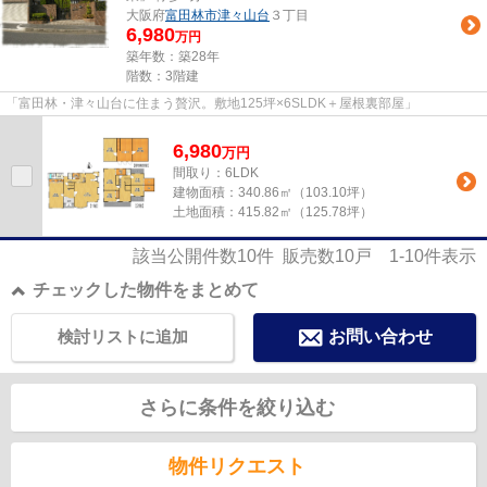
大阪府
富田林市
津々山台
３丁目
6,980
万円
築年数：築28年
階数：3階建
「富田林・津々山台に住まう贅沢。敷地125坪×6SLDK＋屋根裏部屋」
6,980
万
円
間取り：6LDK
建物面積：
340.86㎡（103.10坪）
土地面積：
415.82㎡（125.78坪）
該当公開件数
10
件 販売数
10
戸
1-10
件表示
チェックした物件をまとめて
検討リストに追加
お問い合わせ
さらに条件を絞り込む
物件リクエスト