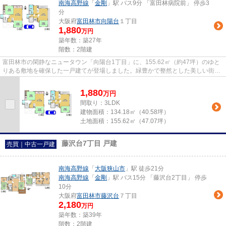
南海高野線
「
金剛
」駅 バス9分 「富田林病院前」 停歩3
分
大阪府
富田林市
向陽台
１丁目
1,880
万円
築年数：築27年
階数：2階建
富田林市の閑静なニュータウン「向陽台1丁目」に、155.62㎡（約47坪）のゆと
りある敷地を確保した一戸建てが登場しました。緑豊かで整然とした美しい街並
みの中、のびのびとした新生活...
1,880
万
円
間取り：3LDK
建物面積：
134.18㎡（40.58坪）
土地面積：
155.62㎡（47.07坪）
藤沢台7丁目 戸建
売買｜中古一戸建
南海高野線
「
大阪狭山市
」駅 徒歩21分
南海高野線
「
金剛
」駅 バス15分 「藤沢台2丁目」 停歩
10分
大阪府
富田林市
藤沢台
７丁目
2,180
万円
築年数：築39年
階数：2階建