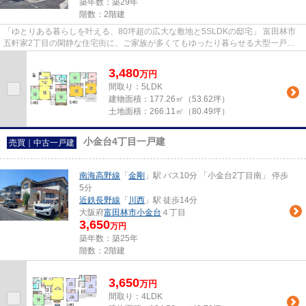
築年数：築29年
階数：2階建
「ゆとりある暮らしを叶える、80坪超の広大な敷地と5SLDKの邸宅」 富田林市
五軒家2丁目の閑静な住宅街に、ご家族が多くてもゆったり暮らせる大型一戸建
てが登場しました。 最大の魅力...
3,480
万
円
間取り：5LDK
建物面積：
177.26㎡（53.62坪）
土地面積：
266.11㎡（80.49坪）
小金台4丁目一戸建
売買｜中古一戸建
南海高野線
「
金剛
」駅 バス10分 「小金台2丁目南」 停歩
5分
近鉄長野線
「
川西
」駅 徒歩14分
大阪府
富田林市
小金台
４丁目
3,650
万円
築年数：築25年
階数：2階建
3,650
万
円
間取り：4LDK