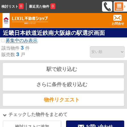
0
0
検討リスト
最近見た物件
お問合せ
近畿日本鉄道近鉄南大阪線の駅選択画面
募集中のみ表示
3
該当物件
件
3
販売数
戸
駅で絞り込む
さらに条件を絞り込む
物件リクエスト
チェックした物件をまとめて
検討リストに追加
お問い合わせ