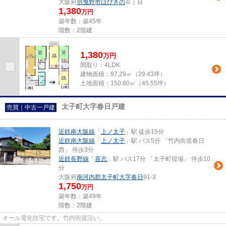
大阪府
羽曳野市
はびきの
６丁目
1,380
万円
築年数：築45年
階数：2階建
1,380
万
円
間取り：4LDK
建物面積：
97.29㎡（29.43坪）
土地面積：
150.60㎡（45.55坪）
太子町大字春日戸建
売買｜中古一戸建
近鉄南大阪線
「
上ノ太子
」駅 徒歩15分
近鉄南大阪線
「
上ノ太子
」駅 バス5分 「竹内街道春日
西」 停歩3分
近鉄長野線
「
喜志
」駅 バス17分 「太子町役場」 停歩10
分
大阪府
南河内郡太子町
大字春日
91-3
1,750
万円
築年数：築49年
階数：2階建
オール電化住宅です。竹内街道沿い。