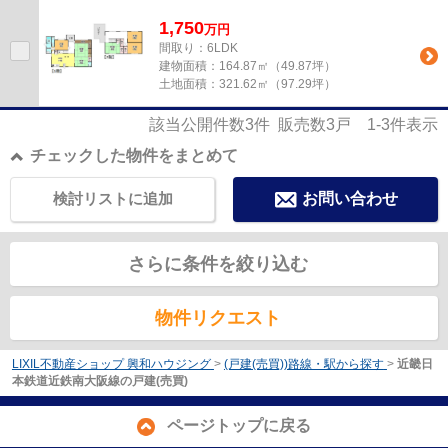
1,750
万
円
間取り：6LDK
建物面積：
164.87㎡（49.87坪）
土地面積：
321.62㎡（97.29坪）
該当公開件数
3
件 販売数
3
戸
1-3
件表示
チェックした物件をまとめて
検討リストに追加
お問い合わせ
さらに条件を絞り込む
物件リクエスト
LIXIL不動産ショップ 興和ハウジング
>
(戸建(売買))路線・駅から探す
>
近畿日
本鉄道近鉄南大阪線の戸建(売買)
ページトップに戻る