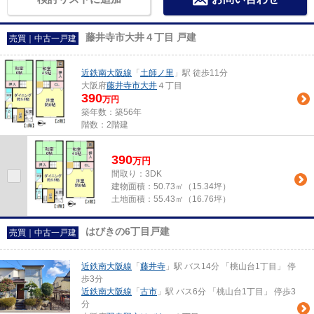
藤井寺市大井４丁目 戸建
売買｜中古一戸建
近鉄南大阪線
「
土師ノ里
」駅 徒歩11分
大阪府
藤井寺市
大井
４丁目
390
万円
築年数：築56年
階数：2階建
390
万
円
間取り：3DK
建物面積：
50.73㎡（15.34坪）
土地面積：
55.43㎡（16.76坪）
はびきの6丁目戸建
売買｜中古一戸建
近鉄南大阪線
「
藤井寺
」駅 バス14分 「桃山台1丁目」 停
歩3分
近鉄南大阪線
「
古市
」駅 バス6分 「桃山台1丁目」 停歩3
分