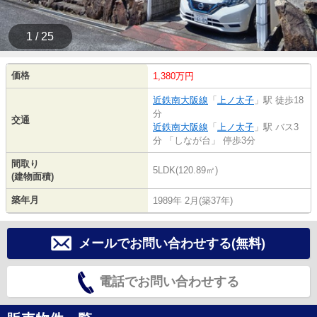
1 / 25
価格
1,380万円
近鉄南大阪線
「
上ノ太子
」駅 徒歩18
分
交通
近鉄南大阪線
「
上ノ太子
」駅 バス3
分 「しなが台」 停歩3分
間取り
5LDK(120.89㎡)
(建物面積)
築年月
1989年 2月(築37年)
メールでお問い合わせする(無料)
電話でお問い合わせする