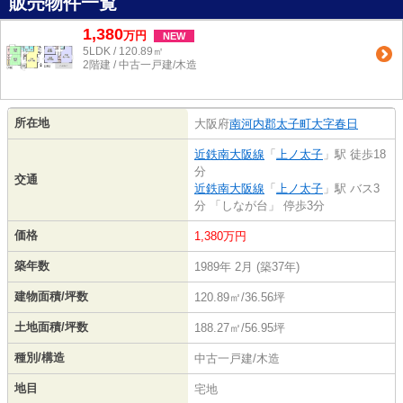
販売物件一覧
1,380
万
円
NEW
5LDK / 120.89㎡
2階建 / 中古一戸建/木造
所在地
大阪府
南河内郡太子町
大字春日
近鉄南大阪線
「
上ノ太子
」駅 徒歩18
分
交通
近鉄南大阪線
「
上ノ太子
」駅 バス3
分 「しなが台」 停歩3分
価格
1,380万円
築年数
1989年 2月 (築37年)
建物面積/坪数
120.89㎡/36.56坪
土地面積/坪数
188.27㎡/56.95坪
種別/構造
中古一戸建/木造
地目
宅地