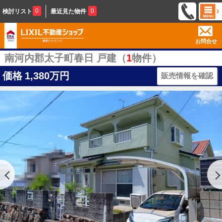
0
0
検討リスト
最近見た物件
お問合せ
南河内郡太子町春日 戸建（
1
物件）
価格
1,380万円
販売情報を確認