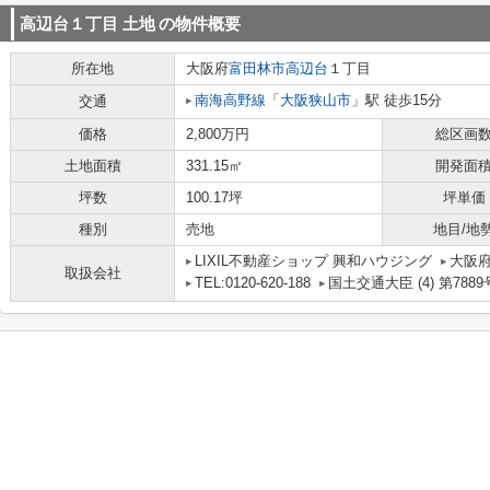
高辺台１丁目 土地
の物件概要
所在地
大阪府
富田林市
高辺台
１丁目
南海高野線
「
大阪狭山市
」駅 徒歩15分
交通
価格
2,800万円
総区画
土地面積
331.15㎡
開発面
坪数
100.17坪
坪単価
種別
売地
地目/地
LIXIL不動産ショップ 興和ハウジング
大阪府
取扱会社
TEL:0120-620-188
国土交通大臣 (4) 第7889