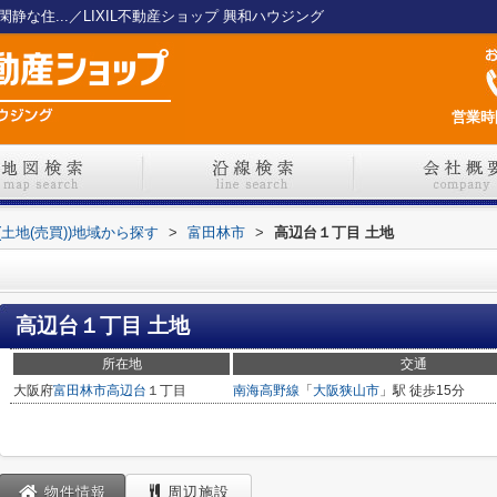
静な住...／LIXIL不動産ショップ 興和ハウジング
営業時間
(土地(売買))地域から探す
>
富田林市
>
高辺台１丁目 土地
高辺台１丁目 土地
所在地
交通
大阪府
富田林市
高辺台
１丁目
南海高野線
「
大阪狭山市
」駅 徒歩15分
物件情報
周辺施設