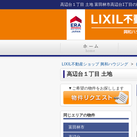
高辺台１丁目 土地 富田林市高辺台1丁目の閑
LIXIL不動産ショップ 興和ハウジング
>
高辺台１丁目 土地
▼ご希望の物件をお探しします
同じエリアの物件
富田林市
高辺台