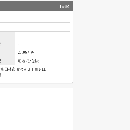
【売地】
数
-
積
-
27.95万円
勢
宅地 /ひな段
富田林市藤沢台３丁目1-11
号