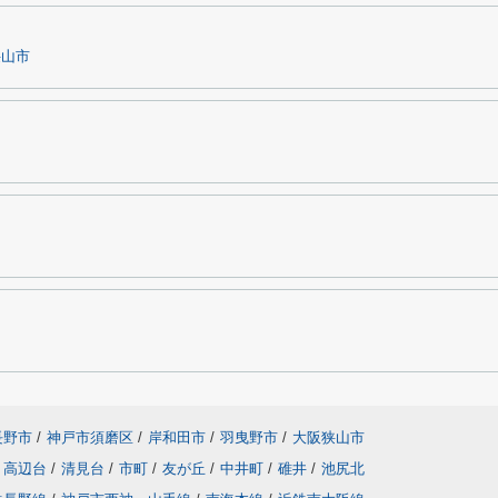
狭山市
長野市
/
神戸市須磨区
/
岸和田市
/
羽曳野市
/
大阪狭山市
高辺台
/
清見台
/
市町
/
友が丘
/
中井町
/
碓井
/
池尻北