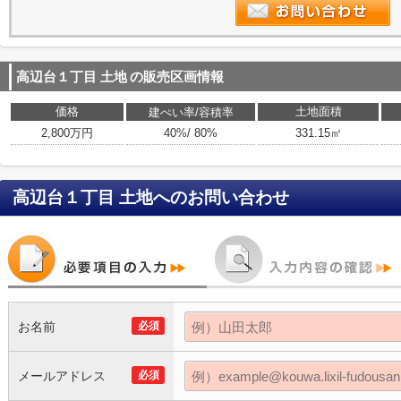
高辺台１丁目 土地
の販売区画情報
価格
土地面積
建ぺい率/容積率
2,800万円
40%/ 80%
331.15㎡
高辺台１丁目 土地
へのお問い合わせ
お名前
必須
メールアドレス
必須