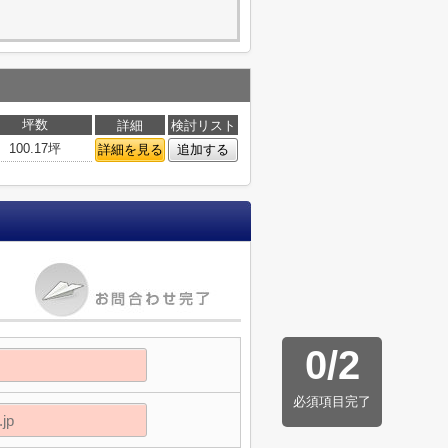
坪数
詳細
検討リスト
100.17坪
詳細を見る
追加する
0
/
2
必須項目完了