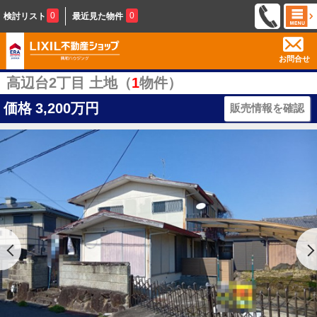
0
0
検討リスト
最近見た物件
お問合せ
高辺台2丁目 土地（
1
物件）
価格
3,200万円
販売情報を確認