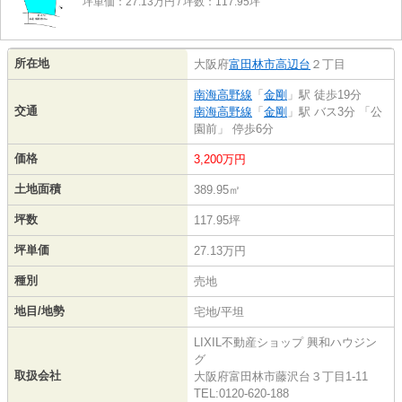
坪単価：27.13万円 / 坪数：117.95坪
所在地
大阪府
富田林市
高辺台
２丁目
南海高野線
「
金剛
」駅 徒歩19分
交通
南海高野線
「
金剛
」駅 バス3分 「公
園前」 停歩6分
価格
3,200万円
土地面積
389.95㎡
坪数
117.95坪
坪単価
27.13万円
種別
売地
地目/地勢
宅地/平坦
LIXIL不動産ショップ 興和ハウジン
グ
取扱会社
大阪府富田林市藤沢台３丁目1-11
TEL:0120-620-188