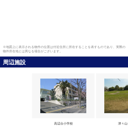
※地図上に表示される物件の位置は付近住所に所在することを表すものであり、実際の
物件所在地とは異なる場合がございます。
周辺施設
高辺台小学校
津々山