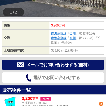
1 / 2
価格
3,200万円
南海高野線
「
金剛
」駅 徒歩19分
交通
南海高野線
「
金剛
」駅 バス3分 「公
園前」 停歩6分
土地面積(坪数)
389.95㎡(117.95坪)
メールでお問い合わせする(無料)
電話でお問い合わせする
販売物件一覧
3,200
万
円
NEW
土地面積：389.95㎡