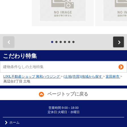
前
こだわり特集
建物条件なしの土地特集
LIXIL不動産ショップ 興和ハウジング
>
(土地(売買))地域から探す
>
富田林市
>
高辺台2丁目 土地
ページトップに戻る
営業時間:9:00～18:00
定休日:火曜日・水曜日
ホーム