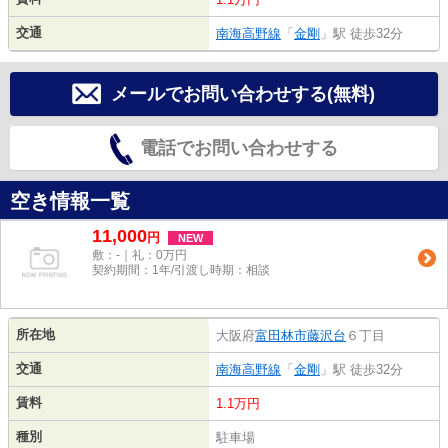
交通
南海高野線
「
金剛
」駅 徒歩32分
メールでお問い合わせする(無料)
電話でお問い合わせする
空き情報一覧
11,000
円
NEW
敷：-｜礼：0万円
契約期間：1年/引渡し時期：相談
所在地
大阪府
富田林市
藤沢台
６丁目
交通
南海高野線
「
金剛
」駅 徒歩32分
賃料
1.1万円
種別
駐車場