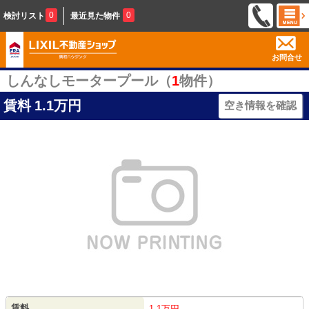
0
0
検討リスト
最近見た物件
お問合せ
しんなしモータープール（
1
物件）
賃料
1.1万円
空き情報を確認
賃料
1.1万円