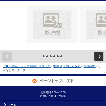
前
LIXIL不動産ショップ 興和ハウジング
>
(駐車場)地域から探す
>
富田林市
>
し
んなしモータープール
ページトップに戻る
営業時間:9:00～18:00
定休日:火曜日・水曜日
ホーム