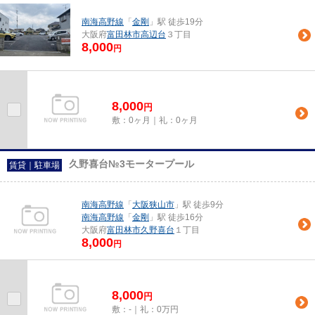
南海高野線
「
金剛
」駅 徒歩19分
大阪府
富田林市
高辺台
３丁目
8,000
円
8,000
円
敷：0ヶ月｜礼：0ヶ月
久野喜台№3モータープール
賃貸｜駐車場
南海高野線
「
大阪狭山市
」駅 徒歩9分
南海高野線
「
金剛
」駅 徒歩16分
大阪府
富田林市
久野喜台
１丁目
8,000
円
8,000
円
敷：-｜礼：0万円