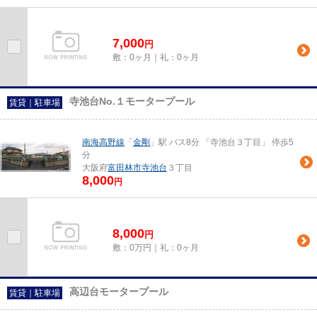
7,000
円
敷：0ヶ月｜礼：0ヶ月
寺池台No.１モータープール
賃貸｜駐車場
南海高野線
「
金剛
」駅 バス8分 「寺池台３丁目」 停歩5
分
大阪府
富田林市
寺池台
３丁目
8,000
円
8,000
円
敷：0万円｜礼：0ヶ月
高辺台モータープール
賃貸｜駐車場