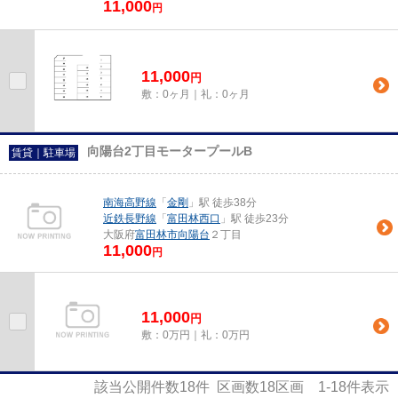
11,000
円
11,000
円
敷：0ヶ月｜礼：0ヶ月
向陽台2丁目モータープールB
賃貸｜駐車場
南海高野線
「
金剛
」駅 徒歩38分
近鉄長野線
「
富田林西口
」駅 徒歩23分
大阪府
富田林市
向陽台
２丁目
11,000
円
11,000
円
敷：0万円｜礼：0万円
該当公開件数
18
件 区画数
18
区画
1-18
件表示