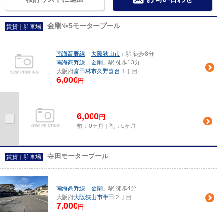
金剛№5モータープール
賃貸｜駐車場
南海高野線
「
大阪狭山市
」駅 徒歩8分
南海高野線
「
金剛
」駅 徒歩13分
大阪府
富田林市
久野喜台
１丁目
6,000
円
6,000
円
敷：0ヶ月｜礼：0ヶ月
寺田モータープール
賃貸｜駐車場
南海高野線
「
金剛
」駅 徒歩4分
大阪府
大阪狭山市
半田
２丁目
7,000
円