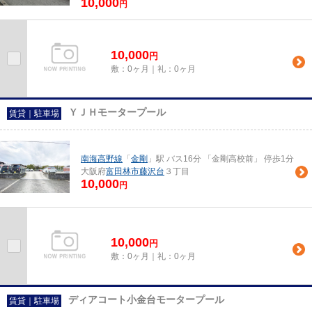
10,000
円
10,000
円
敷：0ヶ月｜礼：0ヶ月
ＹＪＨモータープール
賃貸｜駐車場
南海高野線
「
金剛
」駅 バス16分 「金剛高校前」 停歩1分
大阪府
富田林市
藤沢台
３丁目
10,000
円
10,000
円
敷：0ヶ月｜礼：0ヶ月
ディアコート小金台モータープール
賃貸｜駐車場