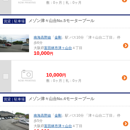
敷：0ヶ月｜礼：0ヶ月
メゾン津々山台No.5モータープール
賃貸｜駐車場
南海高野線
「
金剛
」駅 バス10分 「津々山台二丁目」 停
歩6分
大阪府
富田林市
津々山台
４丁目
10,000
円
10,000
円
敷：0ヶ月｜礼：0ヶ月
メゾン津々山台No.4モータープール
賃貸｜駐車場
南海高野線
「
金剛
」駅 バス10分 「津々山台二丁目」 停
歩5分
大阪府
富田林市
津々山台
４丁目