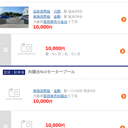
近鉄長野線
「
川西
」駅 徒歩20分
南海高野線
「
金剛
」駅 徒歩34分
大阪府
富田林市
小金台
３丁目
10,000
円
10,000
円
敷：0ヶ月｜礼：0ヶ月
向陽台№3モータープール
賃貸｜駐車場
南海高野線
「
金剛
」駅 バス10分 停歩5分
大阪府
富田林市
向陽台
５丁目
10,000
円
10,000
円