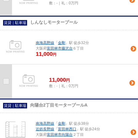
敷：-｜礼：0万円
しんなしモータープール
賃貸｜駐車場
南海高野線
「
金剛
」駅 徒歩32分
大阪府
富田林市
藤沢台
６丁目
11,000
円
11,000
円
敷：-｜礼：0万円
向陽台2丁目モータープールA
賃貸｜駐車場
南海高野線
「
金剛
」駅 徒歩38分
近鉄長野線
「
富田林西口
」駅 徒歩24分
大阪府
富田林市
向陽台
２丁目