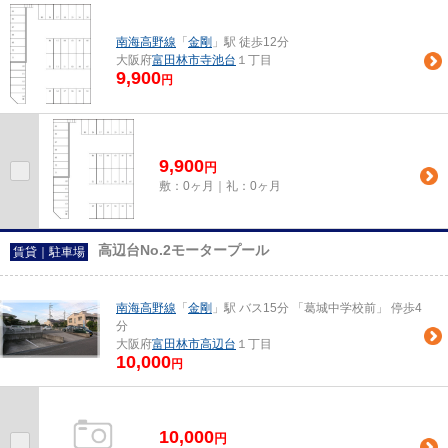
南海高野線
「
金剛
」駅 徒歩12分
大阪府
富田林市
寺池台
１丁目
9,900
円
9,900
円
敷：0ヶ月｜礼：0ヶ月
高辺台No.2モータープール
賃貸｜駐車場
南海高野線
「
金剛
」駅 バス15分 「葛城中学校前」 停歩4
分
大阪府
富田林市
高辺台
１丁目
10,000
円
10,000
円