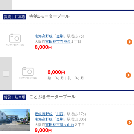
寺池1モータープール
賃貸｜駐車場
南海高野線
「
金剛
」駅 徒歩7分
大阪府
富田林市
寺池台
１丁目
8,000
円
8,000
円
敷：0ヶ月｜礼：0ヶ月
ことぶきモータープール
賃貸｜駐車場
近鉄長野線
「
川西
」駅 徒歩17分
南海高野線
「
金剛
」駅 徒歩30分
大阪府
富田林市
津々山台
２丁目
9,000
円