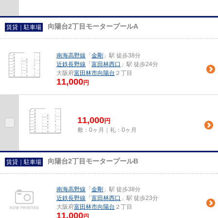
向陽台2丁目モータープールA
賃貸｜駐車場
南海高野線
「
金剛
」駅 徒歩38分
近鉄長野線
「
富田林西口
」駅 徒歩24分
大阪府
富田林市
向陽台
２丁目
11,000
円
11,000
円
敷：0ヶ月｜礼：0ヶ月
向陽台2丁目モータープールB
賃貸｜駐車場
南海高野線
「
金剛
」駅 徒歩38分
近鉄長野線
「
富田林西口
」駅 徒歩23分
大阪府
富田林市
向陽台
２丁目
11,000
円