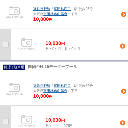
近鉄長野線
「
富田林西口
」駅 徒歩25分
大阪府
富田林市
向陽台
２丁目
10,000
円
10,000
円
敷：0ヶ月｜礼：0ヶ月
向陽台№15モータープール
賃貸｜駐車場
近鉄長野線
「
富田林西口
」駅 徒歩26分
大阪府
富田林市
向陽台
２丁目
10,000
円
10,000
円
敷：-｜礼：0万円