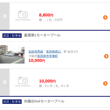
8,800
円
敷：-｜礼：0万円
森屋第1モータープール
賃貸｜駐車場
近鉄長野線
「
富田林西口
」駅 徒歩1分
大阪府
富田林市
常盤町
10,000
円
10,000
円
敷：0ヶ月｜礼：0ヶ月
向陽台№6モータープール
賃貸｜駐車場