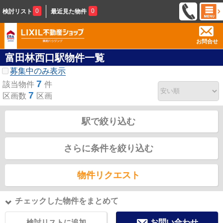
0
0
検討リスト
最近見た物件
お問合せ
富田林西口駅物件一覧
募集中のみ表示
7
該当物件
件
7
区画数
区画
駅で絞り込む
さらに条件を絞り込む
物件リクエスト
チェックした物件をまとめて
検討リストに追加
お問い合わせ