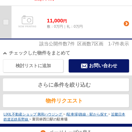
11,000
円
敷：0万円｜礼：0万円
該当公開件数
7
件 区画数
7
区画
1-7
件表示
チェックした物件をまとめて
検討リストに追加
お問い合わせ
さらに条件を絞り込む
物件リクエスト
LIXIL不動産ショップ 興和ハウジング
>
(駐車場)路線・駅から探す
>
近畿日本
鉄道近鉄長野線
>
富田林西口駅の駐車場