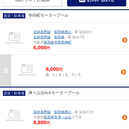
寺内町モータープール
賃貸｜駐車場
近鉄長野線
「
富田林西口
」駅 徒歩6分
近鉄長野線
「
富田林
」駅 徒歩7分
大阪府
富田林市
富田林町
6,000
円
6,000
円
敷：0ヶ月｜礼：0ヶ月
津々山台№6モータープール
賃貸｜駐車場
近鉄長野線
「
富田林西口
」駅 徒歩27分
大阪府
富田林市
津々山台
２丁目
8,800
円