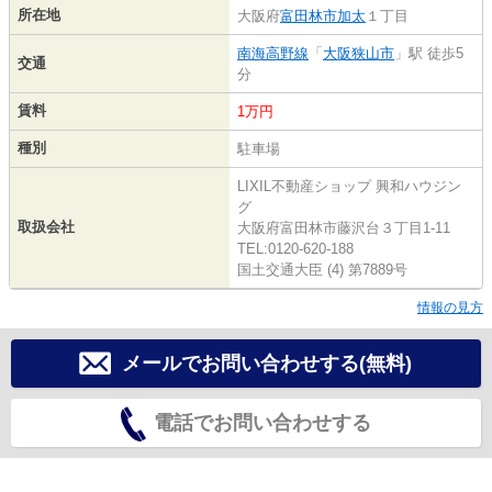
所在地
大阪府
富田林市
加太
１丁目
南海高野線
「
大阪狭山市
」駅 徒歩5
交通
分
賃料
1万円
種別
駐車場
LIXIL不動産ショップ 興和ハウジン
グ
取扱会社
大阪府富田林市藤沢台３丁目1-11
TEL:0120-620-188
国土交通大臣 (4) 第7889号
情報の見方
メールでお問い合わせする(無料)
電話でお問い合わせする