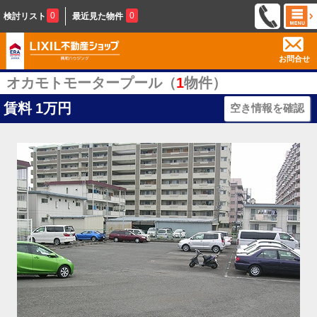
0
0
検討リスト
最近見た物件
お問合せ
オカモトモータープール（
1
物件）
賃料
1万円
空き情報を確認