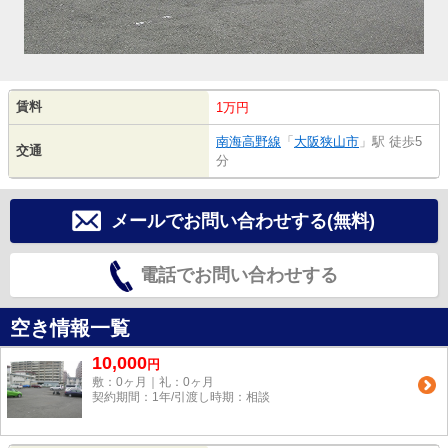
賃料
1万円
南海高野線
「
大阪狭山市
」駅 徒歩5
交通
分
メールでお問い合わせする(無料)
電話でお問い合わせする
空き情報一覧
10,000
円
敷：0ヶ月｜礼：0ヶ月
契約期間：1年/引渡し時期：相談