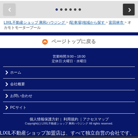
前
LIXIL不動産ショップ 興和ハウジング
>
(駐車場)地域から探す
>
富田林市
>
オ
カモトモータープール
ページトップに戻る
営業時間:9:00～18:00
定休日:火曜日・水曜日
ホーム
会社概要
お問い合わせ
PCサイト
個人情報保護方針
利用規約
｜アクセスマップ
｜
Copyright(c) LIXIL不動産ショップ 興和ハウジング All rights reserved.
LIXIL不動産ショップ加盟店は、すべて独立自営の会社です。