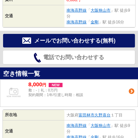
南海高野線
「
大阪狭山市
」駅 徒歩9
交通
分
南海高野線
「
金剛
」駅 徒歩16分
メールでお問い合わせする(無料)
電話でお問い合わせする
空き情報一覧
8,000
円
NEW
敷：-｜礼：0万円
契約期間：1年/引渡し時期：相談
所在地
大阪府
富田林市
久野喜台
１丁目
南海高野線
「
大阪狭山市
」駅 徒歩9
交通
分
南海高野線
「
金剛
」駅 徒歩16分