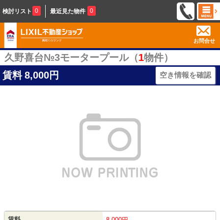
0
0
検討リスト
最近見た物件
お問合せ
久野喜台№3モータープール（
1
物件）
賃料
8,000円
空き情報を確認
賃料
8,000円