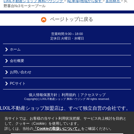
LIXIL不動産ショップ 興和ハウジング
>
(駐車場)地域から探す
>
富田林市
>
久
野喜台№3モータープール
ページトップに戻る
営業時間:9:00～18:00
定休日:火曜日・水曜日
ホーム
会社概要
お問い合わせ
PCサイト
個人情報保護方針
利用規約
｜アクセスマップ
｜
Copyright(c) LIXIL不動産ショップ 興和ハウジング All rights reserved.
LIXIL不動産ショップ加盟店は、すべて独立自営の会社です。
当サイトでは、お客様の当サイト利用状況把握、サービス向上検討を目的と
して、クッキー（Cookie）を使用しています。
詳しくは、当社の
「Cookieの取扱いについて」
をご確認ください。