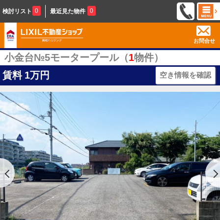
0
0
検討リスト
最近見た物件
お問合せ
小金台№5モータープール（
1
物件）
賃料
1万円
空き情報を確認