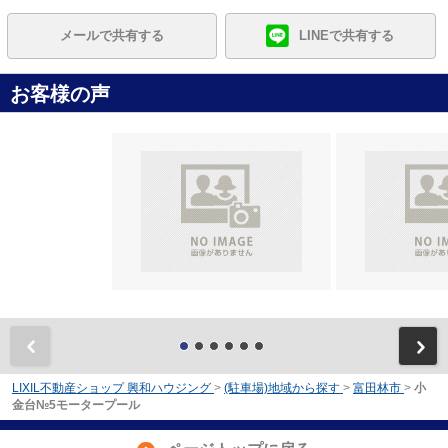
メールで共有する
LINEで共有する
お客様の声
前
LIXIL不動産ショップ 興和ハウジング
>
(駐車場)地域から探す
>
富田林市
>
小
金台№5モータープール