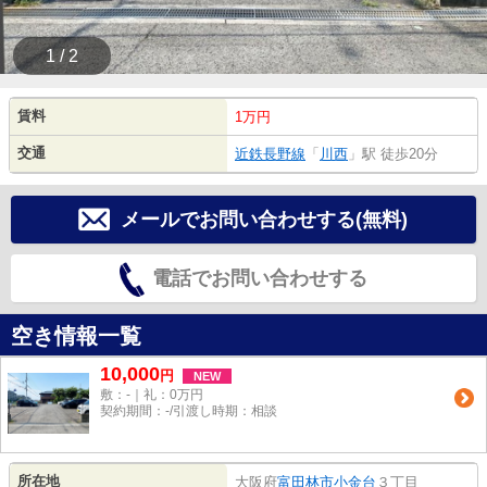
1 / 2
賃料
1万円
交通
近鉄長野線
「
川西
」駅 徒歩20分
メールでお問い合わせする(無料)
電話でお問い合わせする
空き情報一覧
10,000
円
NEW
敷：-｜礼：0万円
契約期間：-/引渡し時期：相談
所在地
大阪府
富田林市
小金台
３丁目