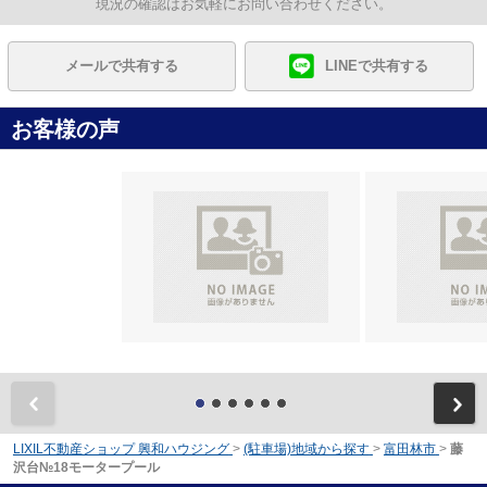
現況の確認はお気軽にお問い合わせください。
メールで共有する
LINEで共有する
お客様の声
前
LIXIL不動産ショップ 興和ハウジング
>
(駐車場)地域から探す
>
富田林市
>
藤
沢台№18モータープール