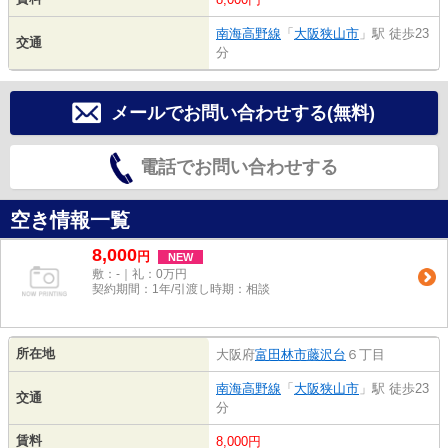
南海高野線
「
大阪狭山市
」駅 徒歩23
交通
分
メールでお問い合わせする(無料)
電話でお問い合わせする
空き情報一覧
8,000
円
NEW
敷：-｜礼：0万円
契約期間：1年/引渡し時期：相談
所在地
大阪府
富田林市
藤沢台
６丁目
南海高野線
「
大阪狭山市
」駅 徒歩23
交通
分
賃料
8,000円