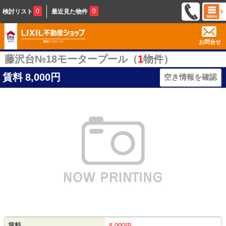
0
0
検討リスト
最近見た物件
お問合せ
藤沢台№18モータープール（
1
物件）
賃料
8,000円
空き情報を確認
賃料
8,000円