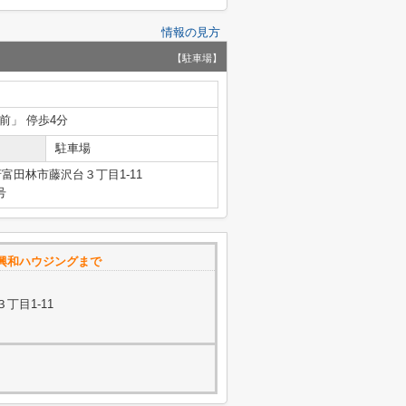
情報の見方
【駐車場】
前」 停歩4分
駐車場
富田林市藤沢台３丁目1-11
号
プ 興和ハウジングまで
丁目1-11