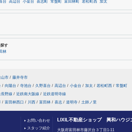
喜台
高辺台
小金台
喜志町
常盤町
富田林町
若松町西
加太
ら探す
田林
狭山市
/
藤井寺市
台
/
向陽台
/
寺池台
/
久野喜台
/
高辺台
/
小金台
/
加太
/
若松町西
/
常盤町
鉄長野線
/
近鉄南大阪線
/
近鉄道明寺線
市
/
富田林西口
/
川西
/
富田林
/
喜志
/
道明寺
/
土師ノ里
LIXIL不動産ショップ 興和ハウジ
お問い合わせ
スタッフ紹介
大阪府富田林市藤沢台３丁目1-11