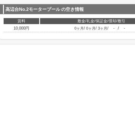
高辺台No.2モータープール
の空き情報
賃料
敷金/礼金/保証金/償却/敷引
10,000円
/
/
/
/
0ヶ月
0ヶ月
3ヶ月
-
-