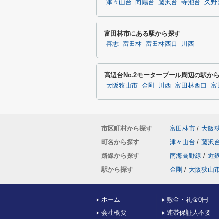
津々山台
向陽台
藤沢台
寺池台
久野
富田林市にある駅から探す
喜志
富田林
富田林西口
川西
高辺台No.2モータープール周辺の駅か
大阪狭山市
金剛
川西
富田林西口
富
市区町村から探す
富田林市
/
大阪
町名から探す
津々山台
/
藤沢
路線から探す
南海高野線
/
近
駅から探す
金剛
/
大阪狭山
ホーム
敷金・礼金0円
会社概要
連帯保証人不要