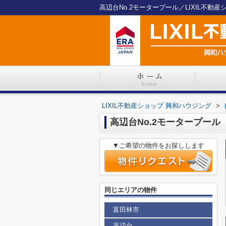
高辺台No.2モータープール／LIXIL不動
LIXIL不動産ショップ 興和ハウジング
>
高辺台No.2モータープール
▼ご希望の物件をお探しします
同じエリアの物件
富田林市
高辺台