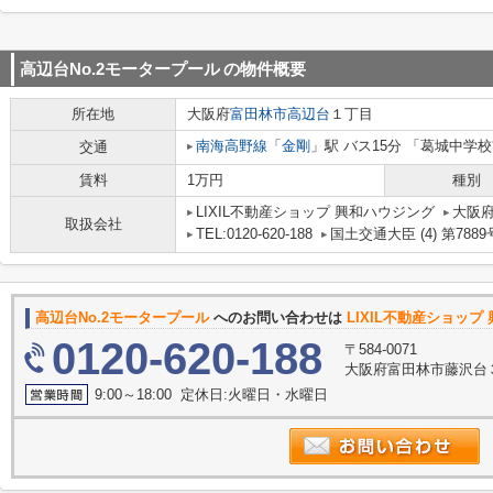
高辺台No.2モータープール
の物件概要
所在地
大阪府
富田林市
高辺台
１丁目
南海高野線
「
金剛
」駅 バス15分 「葛城中学校
交通
賃料
1万円
種別
LIXIL不動産ショップ 興和ハウジング
大阪府
取扱会社
TEL:0120-620-188
国土交通大臣 (4) 第7889
高辺台No.2モータープール
へのお問い合わせは
LIXIL不動産ショッ
0120-620-188
〒584-0071
大阪府富田林市藤沢台３
9:00～18:00 定休日:火曜日・水曜日