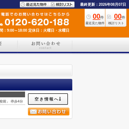
最終更新：2026年08月07日
00
00
件
件
最近見た物件
検討リスト
：9:00～18:00
定休日：火曜日・水曜日
空き情報へ
校前」 停歩4分