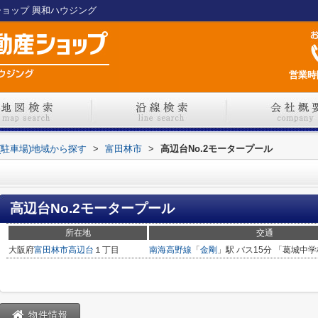
産ショップ 興和ハウジング
営業時間
(駐車場)地域から探す
>
富田林市
>
高辺台No.2モータープール
高辺台No.2モータープール
所在地
交通
大阪府
富田林市
高辺台
１丁目
南海高野線
「
金剛
」駅 バス15分 「葛城中学
物件情報