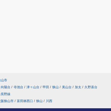
狭山市
向陽台
/
寺池台
/
津々山台
/
甲田
/
狭山
/
美山台
/
加太
/
久野喜台
鉄長野線
大阪狭山市
/
富田林西口
/
狭山
/
川西