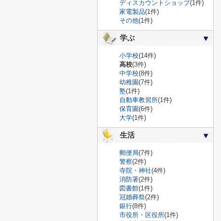
ディスカウントショップ
(1件)
家電製品
(1件)
その他
(1件)
学ぶ
小学校
(14件)
高校
(3件)
中学校
(8件)
幼稚園
(7件)
塾
(1件)
自動車教習所
(1件)
保育園
(6件)
大学
(1件)
生活
郵便局
(7件)
警察
(2件)
寺院・神社
(4件)
消防署
(2件)
図書館
(1件)
冠婚葬祭
(2件)
銀行
(8件)
市役所・区役所
(1件)