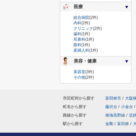
医療
総合病院
(2件)
内科
(2件)
クリニック
(2件)
歯科
(1件)
耳鼻科
(1件)
眼科
(1件)
産婦人科
(1件)
美容・健康
美容室
(3件)
その他
(2件)
市区町村から探す
富田林市
/
大阪
町名から探す
藤沢台
/
小金台
/
路線から探す
南海高野線
/
近
駅から探す
金剛
/
富田林
/