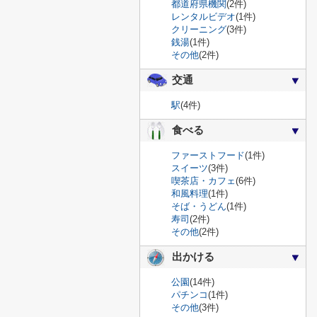
都道府県機関
(2件)
レンタルビデオ
(1件)
クリーニング
(3件)
銭湯
(1件)
その他
(2件)
交通
駅
(4件)
食べる
ファーストフード
(1件)
スイーツ
(3件)
喫茶店・カフェ
(6件)
和風料理
(1件)
そば・うどん
(1件)
寿司
(2件)
その他
(2件)
出かける
公園
(14件)
パチンコ
(1件)
その他
(3件)