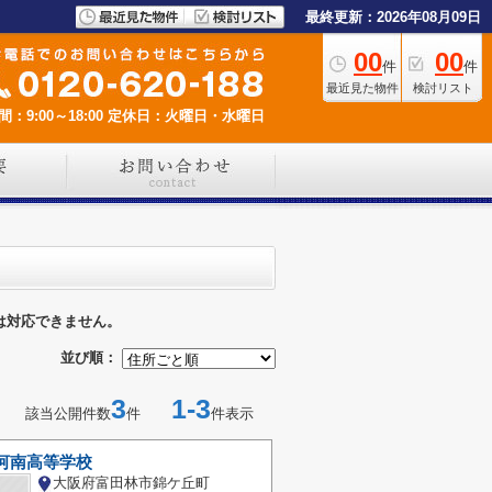
最終更新：2026年08月09日
00
00
件
件
最近見た物件
検討リスト
：9:00～18:00
定休日：火曜日・水曜日
は対応できません。
並び順：
3
1-3
該当公開件数
件
件表示
河南高等学校
大阪府富田林市錦ケ丘町