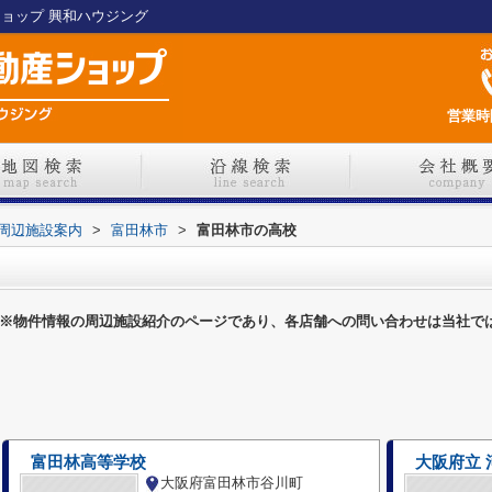
ショップ 興和ハウジング
営業時間
周辺施設案内
>
富田林市
>
富田林市の高校
※物件情報の周辺施設紹介のページであり、各店舗への問い合わせは当社で
富田林高等学校
大阪府立 
大阪府富田林市谷川町