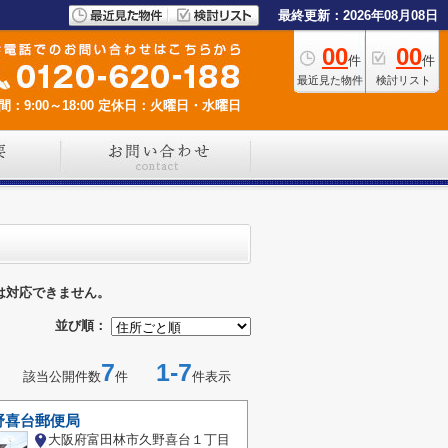
最終更新：2026年08月08日
00
00
件
件
最近見た物件
検討リスト
：9:00～18:00
定休日：火曜日・水曜日
は対応できません。
並び順：
7
1-7
該当公開件数
件
件表示
野喜台郵便局
大阪府富田林市久野喜台１丁目