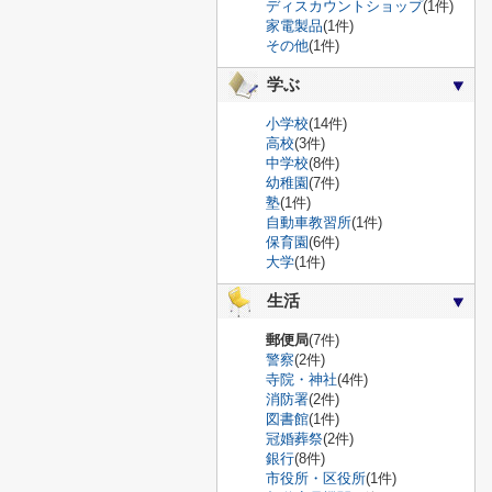
ディスカウントショップ
(1件)
家電製品
(1件)
その他
(1件)
学ぶ
小学校
(14件)
高校
(3件)
中学校
(8件)
幼稚園
(7件)
塾
(1件)
自動車教習所
(1件)
保育園
(6件)
大学
(1件)
生活
郵便局
(7件)
警察
(2件)
寺院・神社
(4件)
消防署
(2件)
図書館
(1件)
冠婚葬祭
(2件)
銀行
(8件)
市役所・区役所
(1件)