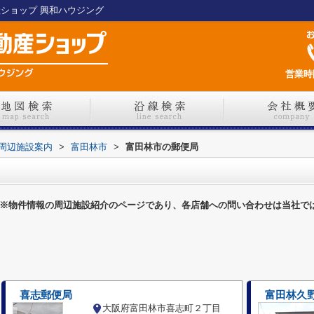
産ショップ 興和ハウジング
営業時間
周辺施設案内
>
富田林市
>
富田林市の郵便局
※物件情報の周辺施設紹介のページであり、各店舗への問い合わせは当社で
喜志郵便局
富田林久
大阪府富田林市喜志町２丁目