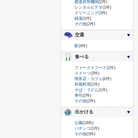
都道府県機関
(2件)
レンタルビデオ
(1件)
クリーニング
(3件)
銭湯
(1件)
その他
(2件)
交通
駅
(4件)
食べる
ファーストフード
(1件)
スイーツ
(3件)
喫茶店・カフェ
(6件)
和風料理
(1件)
そば・うどん
(1件)
寿司
(2件)
その他
(2件)
出かける
公園
(14件)
パチンコ
(1件)
その他
(3件)