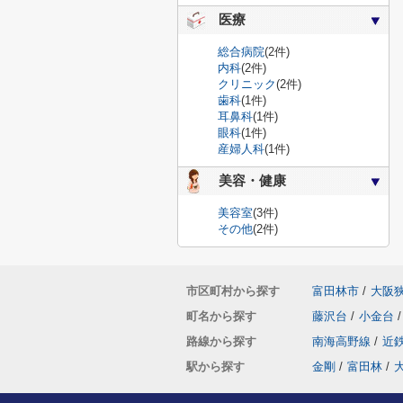
医療
総合病院
(2件)
内科
(2件)
クリニック
(2件)
歯科
(1件)
耳鼻科
(1件)
眼科
(1件)
産婦人科
(1件)
美容・健康
美容室
(3件)
その他
(2件)
市区町村から探す
富田林市
/
大阪
町名から探す
藤沢台
/
小金台
/
路線から探す
南海高野線
/
近
駅から探す
金剛
/
富田林
/