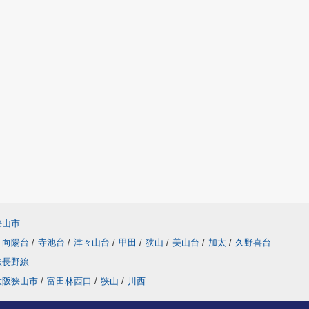
狭山市
向陽台
/
寺池台
/
津々山台
/
甲田
/
狭山
/
美山台
/
加太
/
久野喜台
鉄長野線
大阪狭山市
/
富田林西口
/
狭山
/
川西