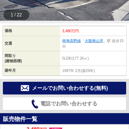
1 / 22
価格
3,480万円
南海高野線
「
大阪狭山市
」駅 徒歩15
交通
分
間取り
5LDK(177.26㎡)
(建物面積)
築年月
1997年 2月(築29年)
メールでお問い合わせする(無料)
電話でお問い合わせする
販売物件一覧