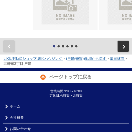
前
LIXIL不動産ショップ 興和ハウジング
>
(戸建(売買))地域から探す
>
富田林市
>
五軒家2丁目 戸建
ページトップに戻る
営業時間:9:00～18:00
定休日:火曜日・水曜日
ホーム
会社概要
お問い合わせ