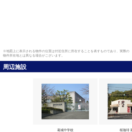
※地図上に表示される物件の位置は付近住所に所在することを表すものであり、実際の
物件所在地とは異なる場合がございます。
周辺施設
葛城中学校
桜珈琲 