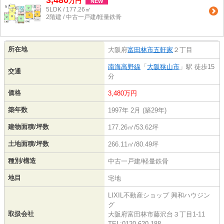
3,480
万
円
NEW
5LDK / 177.26㎡
2階建 / 中古一戸建/軽量鉄骨
所在地
大阪府
富田林市
五軒家
２丁目
南海高野線
「
大阪狭山市
」駅 徒歩15
交通
分
価格
3,480万円
築年数
1997年 2月 (築29年)
建物面積/坪数
177.26㎡/53.62坪
土地面積/坪数
266.11㎡/80.49坪
種別/構造
中古一戸建/軽量鉄骨
地目
宅地
LIXIL不動産ショップ 興和ハウジン
グ
取扱会社
大阪府富田林市藤沢台３丁目1-11
TEL:0120-620-188