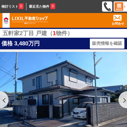
0
0
検討リスト
最近見た物件
お問合せ
五軒家2丁目 戸建（
1
物件）
価格
3,480万円
販売情報を確認