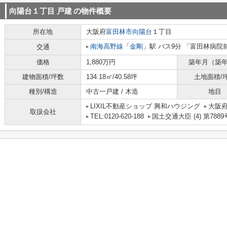
向陽台１丁目 戸建
の物件概要
所在地
大阪府
富田林市
向陽台
１丁目
南海高野線
「
金剛
」駅 バス9分 「富田林病院
交通
価格
1,880万円
築年月（築
建物面積/坪数
134.18㎡/40.58坪
土地面積/
種別/構造
中古一戸建 / 木造
地目
LIXIL不動産ショップ 興和ハウジング
大阪府
取扱会社
TEL:0120-620-188
国土交通大臣 (4) 第7889