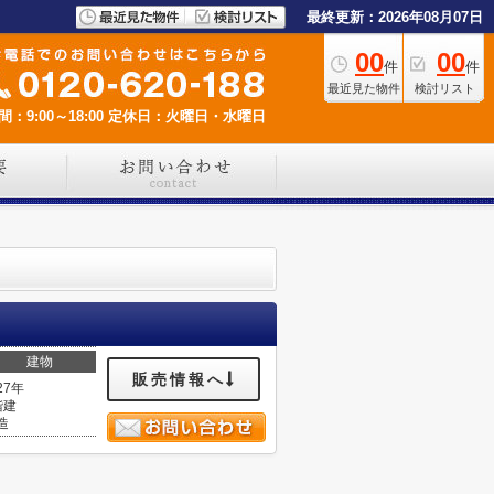
最終更新：2026年08月07日
00
00
件
件
最近見た物件
検討リスト
：9:00～18:00
定休日：火曜日・水曜日
建物
販売情報へ
27年
階建
造