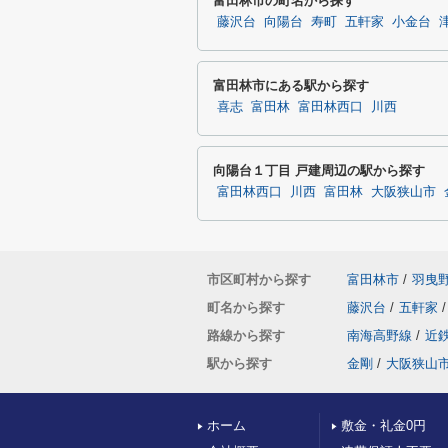
富田林市の町名から探す
藤沢台
向陽台
寿町
五軒家
小金台
富田林市にある駅から探す
喜志
富田林
富田林西口
川西
向陽台１丁目 戸建周辺の駅から探す
富田林西口
川西
富田林
大阪狭山市
市区町村から探す
富田林市
/
羽曳
町名から探す
藤沢台
/
五軒家
/
路線から探す
南海高野線
/
近
駅から探す
金剛
/
大阪狭山
ホーム
敷金・礼金0円