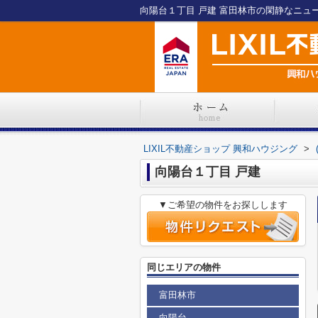
向陽台１丁目 戸建 富田林市の閑静なニュータ
LIXIL不動産ショップ 興和ハウジング
>
向陽台１丁目 戸建
▼ご希望の物件をお探しします
同じエリアの物件
富田林市
向陽台