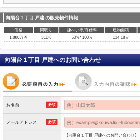
向陽台１丁目 戸建
の販売物件情報
価格
間取り
建物面積
建ぺい率/容積率
1,880万円
3LDK
50%/ 100%
134.18㎡
向陽台１丁目 戸建
へのお問い合わせ
お名前
必須
メールアドレス
必須
【向陽台１丁目 戸建へのお問い合わせ】