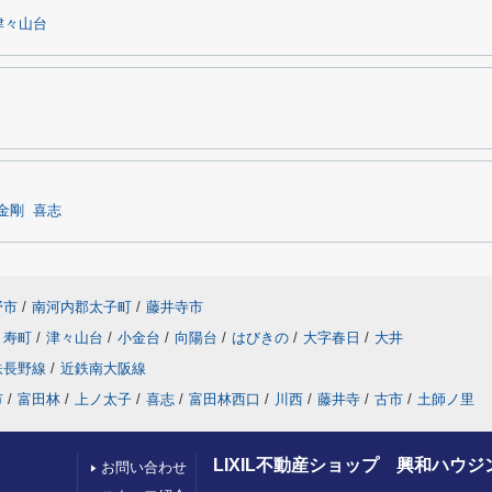
津々山台
金剛
喜志
野市
/
南河内郡太子町
/
藤井寺市
寿町
/
津々山台
/
小金台
/
向陽台
/
はびきの
/
大字春日
/
大井
鉄長野線
/
近鉄南大阪線
市
/
富田林
/
上ノ太子
/
喜志
/
富田林西口
/
川西
/
藤井寺
/
古市
/
土師ノ里
LIXIL不動産ショップ 興和ハウジ
お問い合わせ