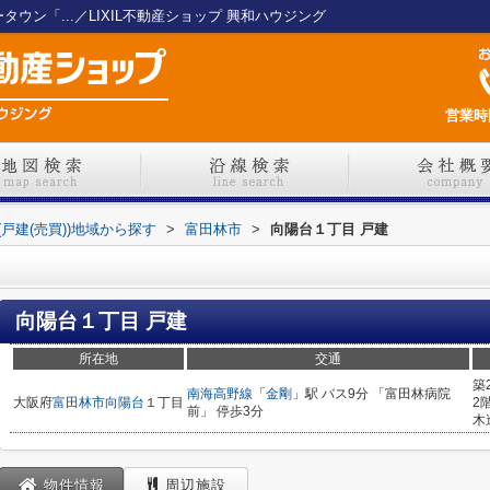
ウン「...／LIXIL不動産ショップ 興和ハウジング
営業時間
(戸建(売買))地域から探す
>
富田林市
>
向陽台１丁目 戸建
向陽台１丁目 戸建
所在地
交通
築
南海高野線
「
金剛
」駅 バス9分 「富田林病院
大阪府
富田林市
向陽台
１丁目
2
前」 停歩3分
木
物件情報
周辺施設