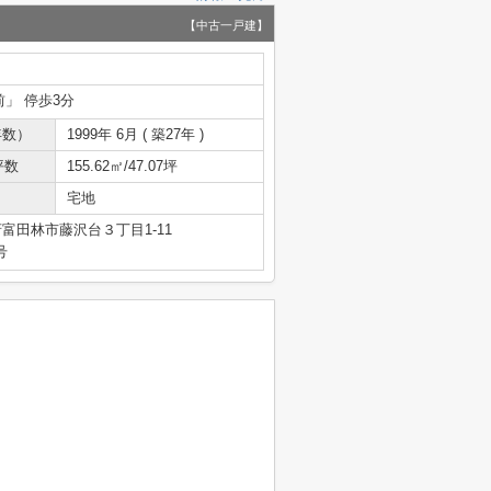
【中古一戸建】
前」 停歩3分
年数）
1999年 6月 ( 築27年 )
坪数
155.62㎡/47.07坪
宅地
富田林市藤沢台３丁目1-11
号